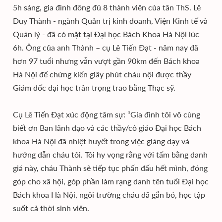
5h sáng, gia đình đông đủ 8 thành viên của tân ThS. Lê
Duy Thành - ngành Quản trị kinh doanh, Viện Kinh tế và
Quản lý - đã có mặt tại Đại học Bách Khoa Hà Nội lúc
6h. Ông của anh Thành – cụ Lê Tiến Đạt - năm nay đã
hơn 97 tuổi nhưng vẫn vượt gần 90km đến Bách khoa
Hà Nội để chứng kiến giây phút cháu nội được thầy
Giám đốc đại học trân trọng trao bằng Thạc sỹ.
Cụ Lê Tiến Đạt xúc động tâm sự: “Gia đình tôi vô cùng
biết ơn Ban lãnh đạo và các thầy/cô giáo Đại học Bách
khoa Hà Nội đã nhiệt huyết trong việc giảng dạy và
hướng dẫn cháu tôi. Tôi hy vọng rằng với tấm bằng danh
giá này, cháu Thành sẽ tiếp tục phấn đấu hết mình, đóng
góp cho xã hội, góp phần làm rạng danh tên tuổi Đại học
Bách khoa Hà Nội, ngôi trường cháu đã gắn bó, học tập
suốt cả thời sinh viên.