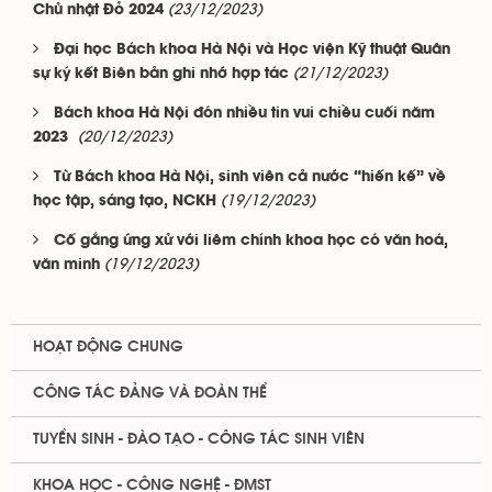
(23/12/2023)
Chủ nhật Đỏ 2024
Đại học Bách khoa Hà Nội và Học viện Kỹ thuật Quân
(21/12/2023)
sự ký kết Biên bản ghi nhớ hợp tác
Bách khoa Hà Nội đón nhiều tin vui chiều cuối năm
(20/12/2023)
2023
Từ Bách khoa Hà Nội, sinh viên cả nước “hiến kế” về
(19/12/2023)
học tập, sáng tạo, NCKH
Cố gắng ứng xử với liêm chính khoa học có văn hoá,
(19/12/2023)
văn minh
HOẠT ĐỘNG CHUNG
CÔNG TÁC ĐẢNG VÀ ĐOÀN THỂ
TUYỂN SINH - ĐÀO TẠO - CÔNG TÁC SINH VIÊN
KHOA HỌC - CÔNG NGHỆ - ĐMST