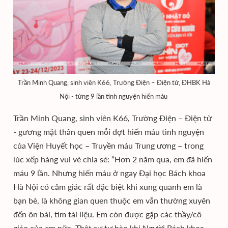
Trần Minh Quang, sinh viên K66, Trường Điện – Điện tử, ĐHBK Hà
Nội - từng 9 lần tình nguyện hiến máu
Trần Minh Quang, sinh viên K66, Trường Điện – Điện tử
- gương mặt thân quen mỗi đợt hiến máu tình nguyện
của Viện Huyết học – Truyền máu Trung ương – trong
lúc xếp hàng vui vẻ chia sẻ: “Hơn 2 năm qua, em đã hiến
máu 9 lần. Nhưng hiến máu ở ngay Đại học Bách khoa
Hà Nội có cảm giác rất đặc biệt khi xung quanh em là
bạn bè, là không gian quen thuộc em vẫn thường xuyên
đến ôn bài, tìm tài liệu. Em còn được gặp các thầy/cô
giáo của em nữa. Thật sự tự hào khi Người Bách khoa