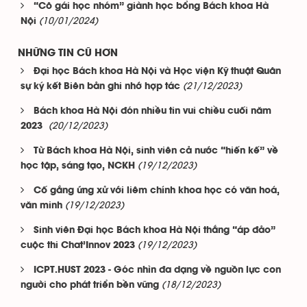
“Cô gái học nhóm” giành học bổng Bách khoa Hà
(10/01/2024)
Nội
NHỮNG TIN CŨ HƠN
Đại học Bách khoa Hà Nội và Học viện Kỹ thuật Quân
(21/12/2023)
sự ký kết Biên bản ghi nhớ hợp tác
Bách khoa Hà Nội đón nhiều tin vui chiều cuối năm
(20/12/2023)
2023
Từ Bách khoa Hà Nội, sinh viên cả nước “hiến kế” về
(19/12/2023)
học tập, sáng tạo, NCKH
Cố gắng ứng xử với liêm chính khoa học có văn hoá,
(19/12/2023)
văn minh
Sinh viên Đại học Bách khoa Hà Nội thắng “áp đảo”
(19/12/2023)
cuộc thi Chat’Innov 2023
ICPT.HUST 2023 - Góc nhìn đa dạng về nguồn lực con
(18/12/2023)
người cho phát triển bền vững