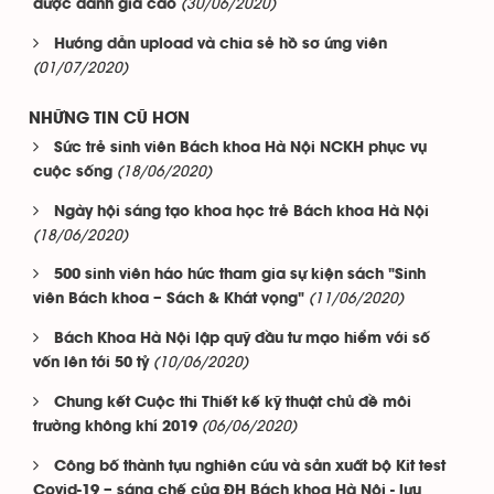
(30/06/2020)
được đánh giá cao
Hướng dẫn upload và chia sẻ hồ sơ ứng viên
(01/07/2020)
NHỮNG TIN CŨ HƠN
Sức trẻ sinh viên Bách khoa Hà Nội NCKH phục vụ
(18/06/2020)
cuộc sống
Ngày hội sáng tạo khoa học trẻ Bách khoa Hà Nội
(18/06/2020)
500 sinh viên háo hức tham gia sự kiện sách "Sinh
(11/06/2020)
viên Bách khoa – Sách & Khát vọng"
Bách Khoa Hà Nội lập quỹ đầu tư mạo hiểm với số
(10/06/2020)
vốn lên tới 50 tỷ
Chung kết Cuộc thi Thiết kế kỹ thuật chủ đề môi
(06/06/2020)
trường không khí 2019
Công bố thành tựu nghiên cứu và sản xuất bộ Kit test
Covid-19 – sáng chế của ĐH Bách khoa Hà Nội - lưu