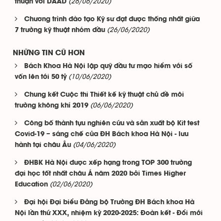
(26/06/2020)
thuận với DAAD
Chương trình đào tạo Kỹ sư đạt được thống nhất giữa
(26/06/2020)
7 trường kỹ thuật nhóm đầu
NHỮNG TIN CŨ HƠN
Bách Khoa Hà Nội lập quỹ đầu tư mạo hiểm với số
(10/06/2020)
vốn lên tới 50 tỷ
Chung kết Cuộc thi Thiết kế kỹ thuật chủ đề môi
(06/06/2020)
trường không khí 2019
Công bố thành tựu nghiên cứu và sản xuất bộ Kit test
Covid-19 – sáng chế của ĐH Bách khoa Hà Nội - lưu
(04/06/2020)
hành tại châu Âu
ĐHBK Hà Nội được xếp hạng trong TOP 300 trường
đại học tốt nhất châu Á năm 2020 bởi Times Higher
(02/06/2020)
Education
Đại hội Đại biểu Đảng bộ Trường ĐH Bách khoa Hà
Nội lần thứ XXX, nhiệm kỳ 2020-2025: Đoàn kết - Đổi mới