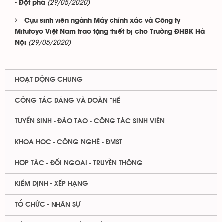
(29/05/2020)
- Đột phá
Cựu sinh viên ngành Máy chính xác và Công ty
Mitutoyo Việt Nam trao tặng thiết bị cho Trường ĐHBK Hà
(29/05/2020)
Nội
HOẠT ĐỘNG CHUNG
CÔNG TÁC ĐẢNG VÀ ĐOÀN THỂ
TUYỂN SINH - ĐÀO TẠO - CÔNG TÁC SINH VIÊN
KHOA HỌC - CÔNG NGHỆ - ĐMST
HỢP TÁC - ĐỐI NGOẠI - TRUYỀN THÔNG
KIỂM ĐỊNH - XẾP HẠNG
TỔ CHỨC - NHÂN SỰ