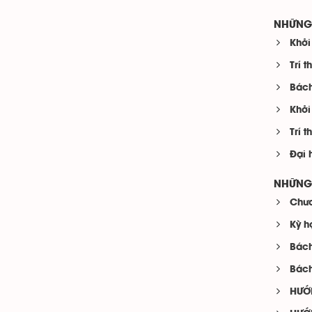
NHỮNG 
Khởi
Trí 
Bách
Khởi
Trí 
Đại 
NHỮNG 
Chươ
Kỳ h
Bách
Bách
HƯỚ