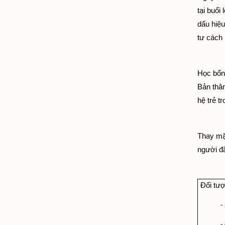
tại buổi
dấu hiệu
tư cách 
Học bổ
Bản thân
hệ trẻ t
Thay mặt
người đã
Đối tư
-