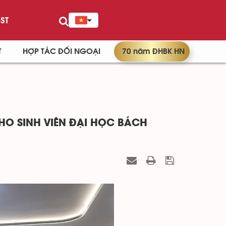
ST
T
HỢP TÁC ĐỐI NGOẠI
70 năm ĐHBK HN
HO SINH VIÊN ĐẠI HỌC BÁCH