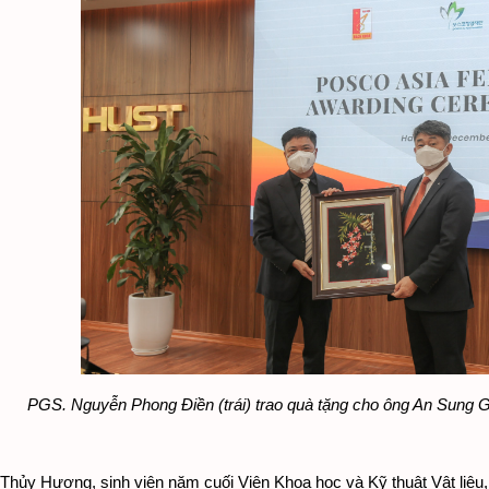
PGS. Nguyễn Phong Điền (trái) trao quà tặng cho ông An Sung Gu
hủy Hương, sinh viên năm cuối Viện Khoa học và Kỹ thuật Vật liệu,