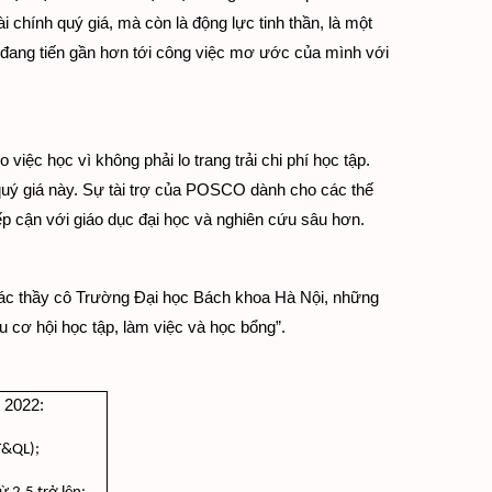
ài chính quý giá, mà còn là động lực tinh thần, là một 
ôi đang tiến gần hơn tới công việc mơ ước của mình với 
 việc học vì không phải lo trang trải chi phí học tập.  
quý giá này. Sự tài trợ của POSCO dành cho các thế 
iếp cận với giáo dục đại học và nghiên cứu sâu hơn.  
các thầy cô Trường Đại học Bách khoa Hà Nội, những 
ều cơ hội học tập, làm việc và học bổng”.
 2022:
T&QL);