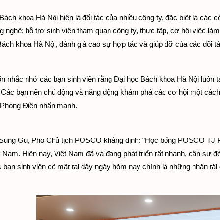
Bách khoa Hà Nội hiện là đối tác của nhiều công ty, đặc biệt là các 
g nghệ; hỗ trợ sinh viên tham quan công ty, thực tập, cơ hội việc 
Bách khoa Hà Nội, đánh giá cao sự hợp tác và giúp đỡ của các đối 
n nhắc nhở các bạn sinh viên rằng Đại học Bách khoa Hà Nội luôn tạo
. Các bạn nên chủ động và năng động khám phá các cơ hội một cách 
Phong Điền nhấn mạnh.
Sung Gu, Phó Chủ tịch POSCO khẳng định: “Học bổng POSCO TJ Park
t Nam. Hiện nay, Việt Nam đã và đang phát triển rất nhanh, cần sự đó
 bạn sinh viên có mặt tại đây ngày hôm nay chính là những nhân tài 