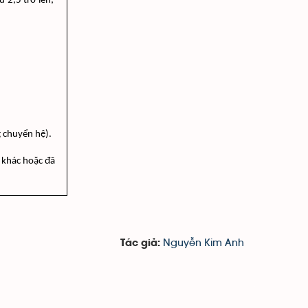
ừ 2,5 trở lên;
g chuyển hệ).
 khác hoặc đã 
Nguyễn Kim Anh
Tác giả: