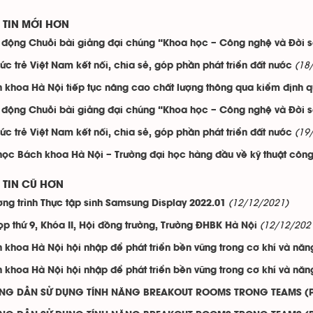
TIN MỚI HƠN
 động Chuỗi bài giảng đại chúng “Khoa học – Công nghệ và Đời 
(18
thức trẻ Việt Nam kết nối, chia sẻ, góp phần phát triển đất nước
 khoa Hà Nội tiếp tục nâng cao chất lượng thông qua kiểm định q
 động Chuỗi bài giảng đại chúng “Khoa học – Công nghệ và Đời 
(19
thức trẻ Việt Nam kết nối, chia sẻ, góp phần phát triển đất nước
học Bách khoa Hà Nội – Trường đại học hàng đầu về kỹ thuật công n
TIN CŨ HƠN
(12/12/2021)
ng trình Thực tập sinh Samsung Display 2022.01
(12/12/202
ọp thứ 9, Khóa II, Hội đồng trường, Trường ĐHBK Hà Nội
 khoa Hà Nội hội nhập để phát triển bền vững trong cơ khí và năn
 khoa Hà Nội hội nhập để phát triển bền vững trong cơ khí và năn
NG DẪN SỬ DỤNG TÍNH NĂNG BREAKOUT ROOMS TRONG TEAMS (P