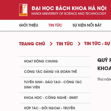
GIỚI THIỆU
TIN TỨC
SỰ KIỆN NỔI BẬT
TIN TỨC - SỰ
TRANG CHỦ
TIN TỨC
QUỸ 
HOẠT ĐỘNG CHUNG
KHOA
CÔNG TÁC ĐẢNG VÀ ĐOÀN THỂ
Thứ năm
TUYỂN SINH - ĐÀO TẠO - CÔNG TÁC
SINH VIÊN
KHOA HỌC - CÔNG NGHỆ - ĐMST
HỢP TÁC - ĐỐI NGOẠI - TRUYỀN