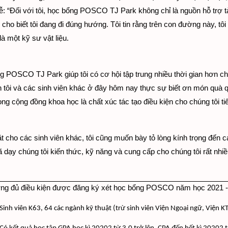
 lễ: “Đối với tôi, học bổng POSCO 
TJ Park
 không chỉ là nguồn hỗ trợ t
 cho biết tôi đang đi đúng hướng. Tôi tin rằng trên con đường này, t
là một kỹ sư vật liệu.
ng POSCO 
TJ Park
 giúp tôi có cơ hội tập trung nhiều thời gian hơn cho
 tôi và các sinh viên khác ở đây hôm nay thực sự biết ơn món quà 
rong cộng đồng khoa học là chất xúc tác tạo điều kiện cho chúng tôi t
 cho các sinh viên khác, tôi cũng muốn bày tỏ lòng kính trọng đến 
 dạy chúng tôi kiến ​​thức, kỹ năng và cung cấp cho chúng tôi rất nhi
ợng đủ điều kiện được đăng ký xét học bổng POSCO năm học 2021 -
 Sinh viên K63, 64 các ngành kỹ thuật (trừ sinh viên Viện Ngoại ngữ, Viện K