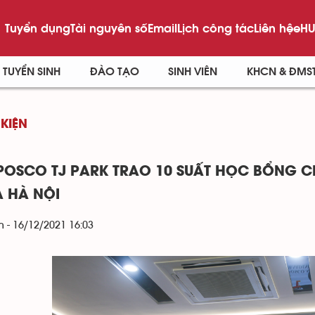
Tuyển dụng
Tài nguyên số
Email
Lịch công tác
Liên hệ
eHU
TUYỂN SINH
ĐÀO TẠO
SINH VIÊN
KHCN & ĐMS
 KIỆN
POSCO TJ PARK TRAO 10 SUẤT HỌC BỔNG C
 HÀ NỘI
 - 16/12/2021 16:03