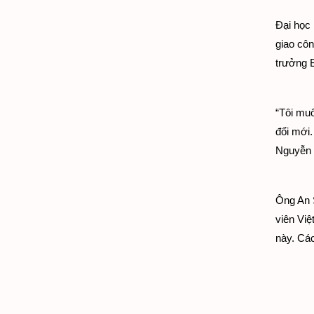
Đại học 
giao côn
trưởng 
“Tôi muố
đổi mới
Nguyễn 
Ông An 
viên Việ
này. Các