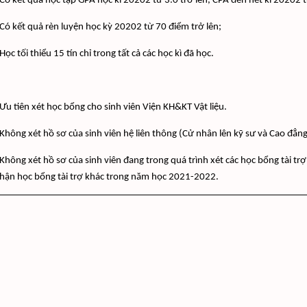
 Có kết quả học tập GPA học kì 20202 từ 3.0 trở lên, CPA đến hết kì 20202 t
 Có kết quả rèn luyện học kỳ 20202 từ 70 điểm trở lên;
 Học tối thiểu 15 tín chỉ trong tất cả các học kì đã học.
 Ưu tiên xét học bổng cho sinh viên Viện KH&KT Vật liệu.
 Không xét hồ sơ của sinh viên hệ liên thông (Cử nhân lên kỹ sư và Cao đẳn
 Không xét hồ sơ của sinh viên đang trong quá trình xét các học bổng tài trợ
hận học bổng tài trợ khác trong năm học 2021-2022.