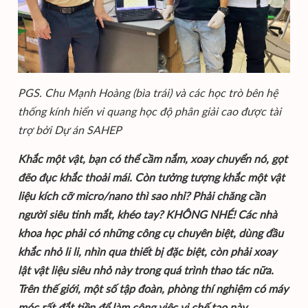
PGS. Chu Mạnh Hoàng (bìa trái) và các học trò bên hệ
thống kính hiển vi quang học độ phân giải cao được tài
trợ bởi Dự án SAHEP
Khắc một vật, bạn có thể cầm nắm, xoay chuyển nó, gọt
đẽo đục khắc thoải mái. Còn tưởng tượng khắc một vật
liệu kích cỡ micro/nano thì sao nhỉ? Phải chăng cần
người siêu tinh mắt, khéo tay? KHÔNG NHÉ! Các nhà
khoa học phải có những công cụ chuyên biệt, dùng đầu
khắc nhỏ li li, nhìn qua thiết bị đặc biệt, còn phải xoay
lật vật liệu siêu nhỏ này trong quá trình thao tác nữa.
Trên thế giới, một số tập đoàn, phòng thí nghiệm có máy
móc rất đắt tiền để làm công việc vi chế tạo này.