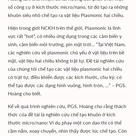
số công cụ ở kích thước micro/nano, từ đó tạo ra những
khuôn siêu nhỏ chế tạo ra vật liệu Plasmonic hai chiều.
Hiện trong giới NCKH trên thế giới, Plasmonic là lĩnh
vực rất “hot”, có nhiều ứng dụng trong các cảm biến y
sinh, cảm biến môi trường, pin mặt trời... “Tại Việt Nam,
các nghiên cứu về plasmonic chủ yếu ở vật liệu trên bề
mặt, vật liệu hai chiều không trật tự. Đề tài nghiên cứu
của chúng tôi chế tạo các vật liệu plasmonic hai chiều
có trật tự, điều khiển được các kích thước, chu kỳ; có
thể tạo được các dạng hình vuông, hình tròn, …” – PGS.
Hoàng cho biết.
Kể về quá trình nghiên cứu, PGS. Hoàng cho rằng thách
thức của đề tài là nghiên cứu chế tạo khuôn ở kích
thước micro/nano: Ví dụ phay một con dao thì có thể
cầm nắm, xoay chuyển, nhìn thấy được lúc chế tạo. Còn