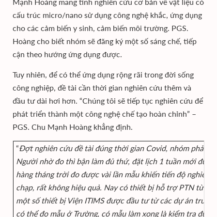
Mạnh Hoàng mang tính nghiên cứu cơ bản về vật liệu có
cấu trúc micro/nano sử dụng công nghệ khắc, ứng dụng
cho các cảm biến y sinh, cảm biến môi trường. PGS.
Hoàng cho biết nhóm sẽ đăng ký một số sáng chế, tiếp
cận theo hướng ứng dụng được.
Tuy nhiên, để có thể ứng dụng rộng rãi trong đời sống
công nghiệp, đề tài cần thời gian nghiên cứu thêm và
đầu tư dài hơi hơn. “Chúng tôi sẽ tiếp tục nghiên cứu để
phát triển thành một công nghệ chế tạo hoàn chỉnh” –
PGS. Chu Mạnh Hoàng khẳng định.
“
Đợt nghiên cứu đề tài đúng thời gian Covid, nhóm phải đi 
Người nhờ đo thì bận làm đủ thứ, đặt lịch 1 tuần mới được
hàng tháng trời đo được vài lần mẫu khiến tiến độ nghiên 
chạp, rất không hiệu quả. Nay có thiết bị hỗ trợ PTN từ S
một số thiết bị Viện ITIMS được đầu tư từ các dự án trước,
có thể đo mẫu ở Trường, có mẫu làm xong là kiểm tra được 