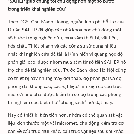
“SAHEP giúp chúng tôi chủ động hơn một số bước
trong triển khai nghiên cứu”
Theo PGS. Chu Mạnh Hoàng, nguồn kinh phí hỗ trợ của
Dự án SAHEP đã giúp các nhà khoa học chủ động một
số bước trong nghiên cứu, mua sắm thiết bị, vật liệu,
hóa chất. Thiết bị anh và các cộng sự sừ dụng nhiều
nhất khi nghiên cứu đề tài là Kính hiển vi quang học độ
phân giải cao, được nhóm mua sắm từ số tiền SAHEP hỗ
trợ cho đề tài nghiên cứu. Trước Bách khoa Hà Nội cũng
có thiết bị này nhưng máy đời thấp, độ phân giải và độ
phóng đại không cao, các vật liệu/linh kiện có cấu trúc
micro/nano phải được kiểm tra sơ bộ trong các phòng
thí nghiệm đặc biệt như “phòng sạch” nơi đặt máy.
Nay có thiết bị tiên tiến hơn, nhóm có thể quan sát vật
liệu kích thước một vài micromet, chủ động kiểm tra cơ
bản về cấu trúc mũi khắc, cấu trúc vật liệu sau khi khắc,