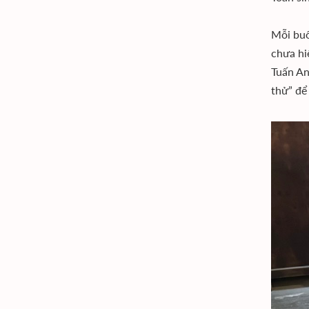
Mỗi buổ
chưa hi
Tuấn An
thử” để