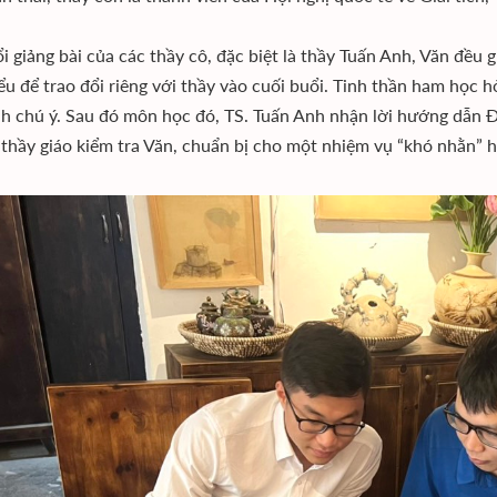
i giảng bài của các thầy cô, đặc biệt là thầy Tuấn Anh, Văn đều g
ểu để trao đổi riêng với thầy vào cuối buổi. Tinh thần ham học h
h chú ý. Sau đó môn học đó, TS. Tuấn Anh nhận lời hướng dẫn Đ
 thầy giáo kiểm tra Văn, chuẩn bị cho một nhiệm vụ “khó nhằn” 