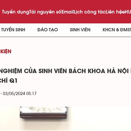
Tuyển dụng
Tài nguyên số
Email
Lịch công tác
Liên hệ
eHU
TUYỂN SINH
ĐÀO TẠO
SINH VIÊN
KHCN & ĐMS
 KIỆN
 NGHIỆM CỦA SINH VIÊN BÁCH KHOA HÀ NỘI
CHÍ Q1
 - 03/05/2024 05:17