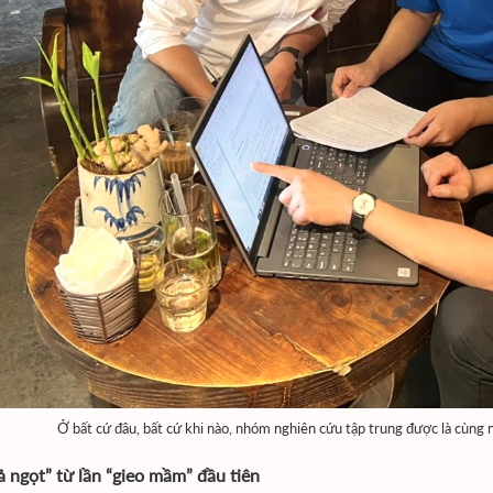
Ở bất cứ đâu, bất cứ khi nào, nhóm nghiên cứu tập trung được là cùng n
ả ngọt” từ lần “gieo mầm” đầu tiên