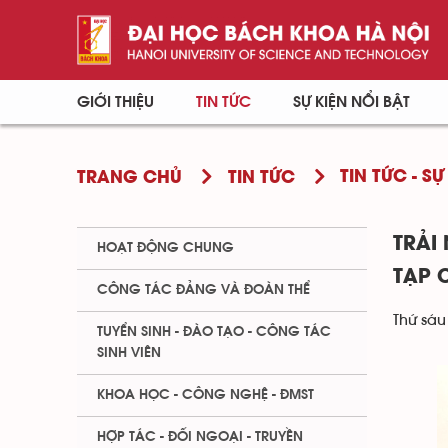
GIỚI THIỆU
TIN TỨC
SỰ KIỆN NỔI BẬT
TIN TỨC - SỰ
TRANG CHỦ
TIN TỨC
TRẢI
HOẠT ĐỘNG CHUNG
TẠP 
CÔNG TÁC ĐẢNG VÀ ĐOÀN THỂ
Thứ sáu
TUYỂN SINH - ĐÀO TẠO - CÔNG TÁC
SINH VIÊN
KHOA HỌC - CÔNG NGHỆ - ĐMST
HỢP TÁC - ĐỐI NGOẠI - TRUYỀN