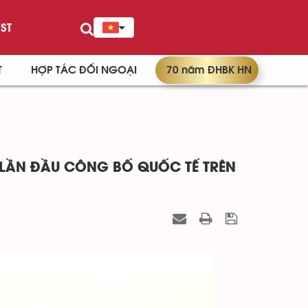
ST
T
HỢP TÁC ĐỐI NGOẠI
70 năm ĐHBK HN
 LẦN ĐẦU CÔNG BỐ QUỐC TẾ TRÊN