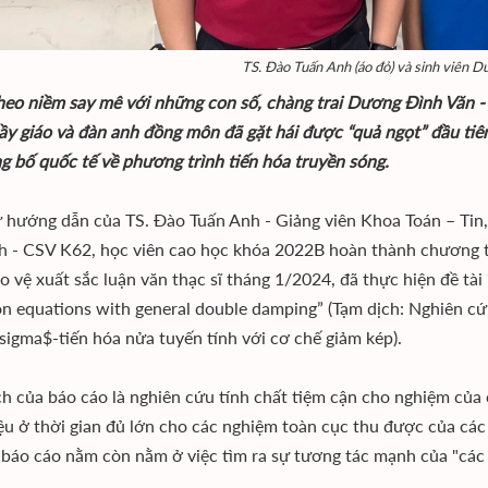
TS. Đào Tuấn Anh (áo đỏ) và sinh viên 
eo niềm say mê với những con số, chàng trai Dương Đình Văn -
ầy giáo và đàn anh đồng môn đã gặt hái được “quả ngọt” đầu tiên
g bố quốc tế về phương trình tiến hóa truyền sóng.
 hướng dẫn của TS. Đào Tuấn Anh - Giảng viên Khoa Toán – Tin
 - CSV K62, học viên cao học khóa 2022B hoàn thành chương trì
o vệ xuất sắc luận văn thạc sĩ tháng 1/2024, đã thực hiện đề tài
on equations with general double damping” (Tạm dịch: Nghiên c
\sigma$-tiến hóa nửa tuyến tính với cơ chế giảm kép).
h của báo cáo là nghiên cứu tính chất tiệm cận cho nghiệm của
ệu ở thời gian đủ lớn cho các nghiệm toàn cục thu được của các 
 báo cáo nằm còn nằm ở việc tìm ra sự tương tác mạnh của "các 