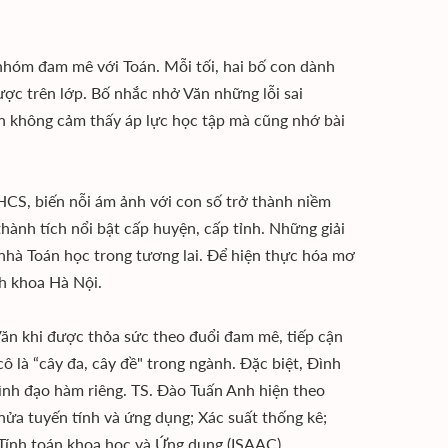
 nhóm đam mê với Toán. Mỗi tối, hai bố con dành
ược trên lớp. Bố nhắc nhở Văn những lỗi sai
n không cảm thấy áp lực học tập mà cũng nhớ bài
THCS, biến nỗi ám ảnh với con số trở thành niềm
thành tích nổi bật cấp huyện, cấp tỉnh. Những giải
nhà Toán học trong tương lai. Để hiện thực hóa mơ
h khoa Hà Nội.
Văn khi được thỏa sức theo đuổi đam mê, tiếp cận
ô là “cây đa, cây đề" trong ngành. Đặc biệt, Đình
nh đạo hàm riêng. TS. Đào Tuấn Anh hiện theo
nửa tuyến tính và ứng dụng; Xác suất thống kê;
, Tính toán khoa học và Ứng dụng (ISAAC).