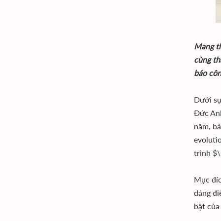
Mang th
cùng th
báo côn
Dưới sự
Đức Anh
năm, bả
evoluti
trình $
Mục đíc
dáng đi
bật của