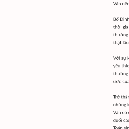
Văn nên
Bố Đình
thời gi
thường 
thật lâu
Với sự 
yêu thí
thưởng 
ước của
Trở thà
những k
Văn có 
đuổi cá
Toán si