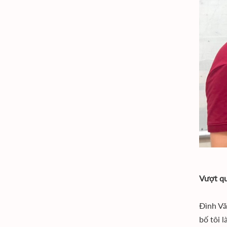
Vượt qu
Đình Vă
bố tôi 