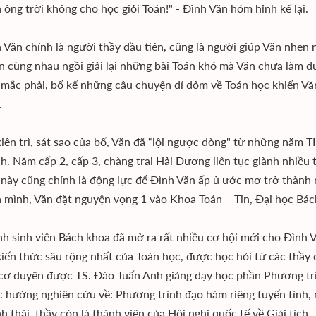
 ông trời không cho học giỏi Toán!" - Đình Văn hóm hỉnh kể lại.
 Văn chính là người thầy đầu tiên, cũng là người giúp Văn nhen
an cùng nhau ngồi giải lại những bài Toán khó mà Văn chưa làm đ
mắc phải, bố kể những câu chuyện dí dỏm về Toán học khiến Vă
.
kiên trì, sát sao của bố, Văn đã “lội ngược dòng" từ những năm 
ch. Năm cấp 2, cấp 3, chàng trai Hải Dương liên tục giành nhiều 
này cũng chính là động lực để Đình Văn ấp ủ ước mơ trở thành 
 mình, Văn đặt nguyện vọng 1 vào Khoa Toán – Tin, Đại học Bác
nh sinh viên Bách khoa đã mở ra rất nhiều cơ hội mới cho Đình 
iến thức sâu rộng nhất của Toán học, được học hỏi từ các thầy c
cơ duyên được TS. Đào Tuấn Anh giảng dạy học phần Phương trì
c hướng nghiên cứu về: Phương trình đạo hàm riêng tuyến tính, 
nh thái, thầy còn là thành viên của Hội nghị quốc tế về Giải tích