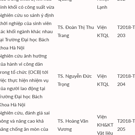
sinh khối có công suất vừa
Lạnh
Nghiên cứu so sánh ý định
khởi nghiệp của sinh viên
TS. Đoàn Thị Thu
Viện
T2018-T
các khối ngành khác nhau
Trang
KTQL
203
tại Trường Đại học Bách
khoa Hà Nội
Nghiên cứu ảnh hưởng
của hành vi công dân
trong tổ chức (OCB) tới
TS. Nguyễn Đức
Viện
T2018-T
việc thực hiện nhiệm vụ
Trọng
KTQL
204
của người lao động tại
Trường Đại học Bách
Khoa Hà Nội
Nghiên cứu, đánh giá sai
Viện
hỏng và nâng cao khả
TS. Hoàng Văn
T2018-T
KH&KT
năng chống ăn mòn của
Vương
205
Vật liệu