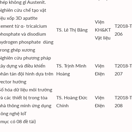
thép không gỉ Austenit.
Nghiên cứu chế tạo vật
liệu xốp 3D apatite
Viện
cement từ α- tricalcium
T2018-T
TS. Lê Thị Băng
KH&KT
phosphate và disodium
206
Vật liệu
hydrogen phosphate dùng
trong ghép xương
Nghiên cứu phương pháp
xây dựng và điều khiển
TS. Trịnh Minh
Viện
T2018-T
phân tán đội hình dựa trên
Hoàng
Điện
207
vector hướng
Số hóa dữ liệu môi trường
và các thiết bị trong tòa
TS. Hoàng Đức
Viện
T2018-T
nhà thông minh ứng dụng
Chính
Điện
208
công nghệ IoT
mục có 08 đề tài)