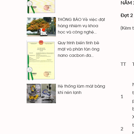
NĂM 
Đợt 2
THÔNG BÁO Về việc đặt
hàng nhiệm vụ khoa
(Kèm 
học và công nghệ...
Quy trình biến tính bề
mặt và phân tán ông
nano cacbon đa...
TT
Hệ thống làm mát bằng
khí nén lạnh
1
2