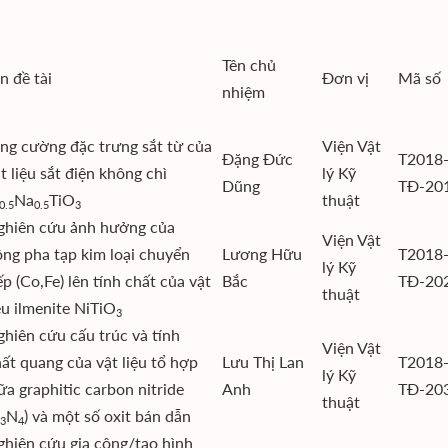
Tên chủ
n đề tài
Đơn vị
Mã số
nhiệm
ng cường đặc trưng sắt từ của
Viện Vật
Đặng Đức
T2018
t liệu sắt điện không chì
lý Kỹ
Dũng
TĐ-20
Na
TiO
thuật
0.5
0.5
3
ghiên cứu ảnh hưởng của
Viện Vật
ng pha tạp kim loại chuyển
Lương Hữu
T2018
lý Kỹ
ếp (Co,Fe) lên tính chất của vật
Bắc
TĐ-20
thuật
ệu ilmenite NiTiO
3
hiên cứu cấu trúc và tính
Viện Vật
ất quang của vật liệu tổ hợp
Lưu Thị Lan
T2018
lý Kỹ
ữa graphitic carbon nitride
Anh
TĐ-20
thuật
N
) và một số oxit bán dẫn
3
4
hiên cứu gia công/tạo hình