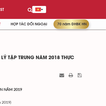
ST
T
HỢP TÁC ĐỐI NGOẠI
70 năm ĐHBK HN
 LÝ TẬP TRUNG NĂM 2018 THỰC
ỆN NĂM 2019
 2019)