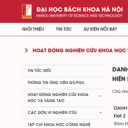
GIỚI THIỆU
TIN TỨC
SỰ KIỆN NỔI BẬT
HOẠT ĐỘNG NGHIÊN CỨU KHOA HỌC 
DANH
TIN TỨC MỚI
HIỆN
THÔNG TIN ỨNG VIÊN GS/PGS
Chủ nhậ
HOẠT ĐỘNG NGHIÊN CỨU KHOA
HỌC VÀ SÁNG TẠO
DANH 
CÁC ĐƠN VỊ NGHIÊN CỨU
Đợt 2
(Kèm t
TẠP CHÍ KHOA HỌC CÔNG NGHỆ