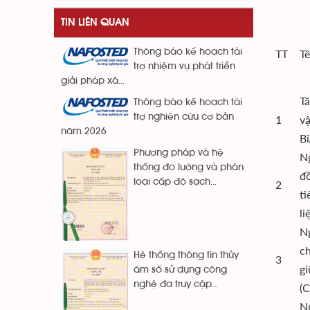
TIN LIÊN QUAN
Thông báo kế hoạch tài
TT
Tê
trợ nhiệm vụ phát triển
giải pháp xã...
Tă
Thông báo kế hoạch tài
trợ nghiên cứu cơ bản
1
vậ
năm 2026
Bi
Phương pháp và hệ
N
thống đo lường và phân
đồ
loại cấp độ sạch...
2
ti
li
Ng
ch
Hệ thống thông tin thủy
3
gi
âm số sử dụng công
nghệ đa truy cập...
(C
Ng