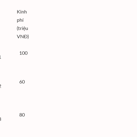
Kinh
phí
(triệu
VNĐ)
-
100
1
-
60
2
-
80
3