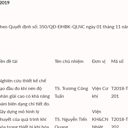
2019
theo Quyết định số: 350/QĐ-ĐHBK-QLNC ngày 01 tháng 11 nă
Tên đề tài
Tên chủ nhiệm
Đơn vị
Mã số
Nghiên cứu thiết kế chế
tạo đầu đo khí nén độ
TS. Trương Công
Viện Cơ
T2018-T
phân giải cao có khả năng
Tuấn
khí
201
bám biên dạng chi tiết đo.
Xây dựng mô hình lý
Viện
thuyết của quá trình khí
TS. Nguyễn Tiến
KH&CN
T2018-T
hóa trong thiết bị khí hóa
Quang
Nhiệt
202