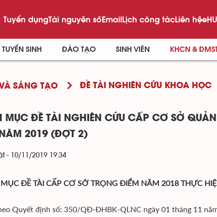
Tuyển dụng
Tài nguyên số
Email
Lịch công tác
Liên hệ
eHU
TUYỂN SINH
ĐÀO TẠO
SINH VIÊN
KHCN & ĐMS
ĐỀ TÀI NGHIÊN CỨU KHOA HỌC
VÀ SÁNG TẠO
 MỤC ĐỀ TÀI NGHIÊN CỨU CẤP CƠ SỞ QUẢN
 NĂM 2019 (ĐỢT 2)
t - 10/11/2019 19:34
MỤC ĐỀ TÀI CẤP CƠ SỞ TRỌNG ĐIỂM NĂM 2018 THỰC HI
heo Quyết định số: 350/QĐ-ĐHBK-QLNC ngày 01 tháng 11 năm