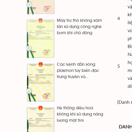
vậ
kh
4
Máy trợ thở không xâm
li
lấn sử dụng công nghệ
v
bơm khí chủ động
p
Bi
N
hợ
Các kênh dẫn sóng
5
mo
plasmon tùy biến đặc
trưng truyền và...
v
di
(Danh 
Hệ thống điều hoà
không khí sử dụng năng
lượng mặt trời
DANH 