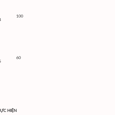
-
100
4
-
60
5
HỰC HIỆN