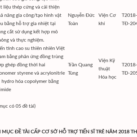
t liệu thép cứng và cải thiện
ả năng gia công/tạo hình vật
Nguyễn Đức
Viện Cơ
T2018
ệu bằng hỗ trợ gia nhiệt tại
Toàn
khí
TĐ-20
ùng cắt sử dụng kết hợp mô
hỏng và thực nghiệm.
ến tính cao su thiên nhiên Việt
am bằng phản ứng đồng trùng
Viện Kỹ
p ghép đồng thời hai
Trần Quang
T2018
thuật
nomer styrene và acrylonitrle
Tùng
TĐ-20
Hóa học
à hydro hóa copolymer bằng
imide
mục có 05 đề tài)
MỤC ĐỀ TÀI CẤP CƠ SỞ HỖ TRỢ TIẾN SĨ TRẺ NĂM 2018 T