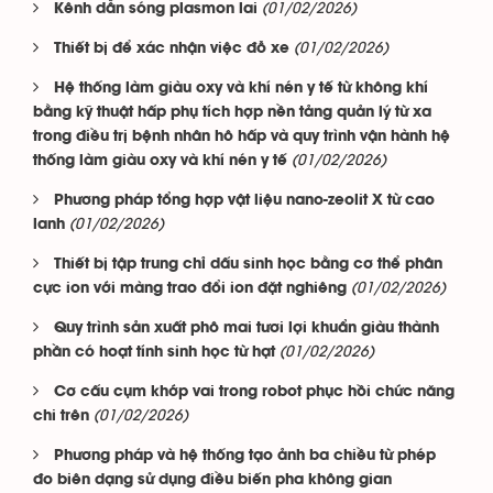
(01/02/2026)
Kênh dẫn sóng plasmon lai
(01/02/2026)
Thiết bị để xác nhận việc đỗ xe
Hệ thống làm giàu oxy và khí nén y tế từ không khí
bằng kỹ thuật hấp phụ tích hợp nền tảng quản lý từ xa
trong điều trị bệnh nhân hô hấp và quy trình vận hành hệ
(01/02/2026)
thống làm giàu oxy và khí nén y tế
Phương pháp tổng hợp vật liệu nano-zeolit X từ cao
(01/02/2026)
lanh
Thiết bị tập trung chỉ dấu sinh học bằng cơ thể phân
(01/02/2026)
cực ion với màng trao đổi ion đặt nghiêng
Quy trình sản xuất phô mai tươi lợi khuẩn giàu thành
(01/02/2026)
phần có hoạt tính sinh học từ hạt
Cơ cấu cụm khớp vai trong robot phục hồi chức năng
(01/02/2026)
chi trên
Phương pháp và hệ thống tạo ảnh ba chiều từ phép
đo biên dạng sử dụng điều biến pha không gian