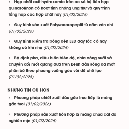
Hợp chất axit hyđroxamic trên cơ sở hệ liên hợp
quinazolinon có hoạt tính chống ung thư và quy trình
(01/02/2026)
tổng hợp các hợp chất này
Quy trình sản xuất Polysacaropeptit từ nấm vân chi
(01/02/2026)
Quy trình kiểm tra bóng đèn LED dây tóc có hay
(01/02/2026)
không có khí nhẹ
Bộ dịch pha, điều biến biên độ, chia công suất và
chuyển đổi mốt quang dựa trên kênh dẫn sóng đa mốt
phân bố theo phương vuông góc với đế chế tạo
(01/02/2026)
NHỮNG TIN CŨ HƠN
Phương pháp chiết xuất dầu gấc trực tiếp từ màng
(01/02/2026)
gấc tươi
Phương pháp sản xuất hỗn hợp xi măng chứa cát đã
(01/02/2026)
nghiền mịn