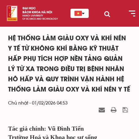
HỆ THỐNG LÀM GIÀU OXY VÀ KHÍ NÉN
Y TẾ TỪ KHÔNG KHÍ BẰNG KỸ THUẬT
HẤP PHỤ TÍCH HỢP NỀN TẢNG QUẢN
LÝ TỪ XA TRONG ĐIỀU TRỊ BỆNH NHÂN
HÔ HẤP VÀ QUY TRÌNH VẬN HÀNH HỆ
THỐNG LÀM GIÀU OXY VÀ KHÍ NÉN Y TẾ
Chủ nhật - 01/02/2026 04:53
Tác giả chính: Vũ Đình Tiến
Trường Hoá và Khoa học sự sống