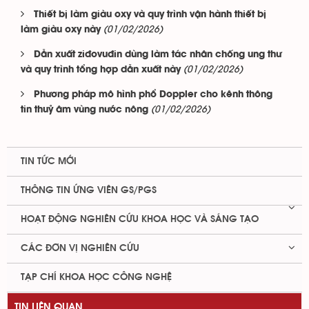
Thiết bị làm giàu oxy và quy trình vận hành thiết bị
(01/02/2026)
làm giàu oxy này
Dẫn xuất ziđovuđin dùng làm tác nhân chống ung thư
(01/02/2026)
và quy trình tổng hợp dẫn xuất này
Phương pháp mô hình phổ Doppler cho kênh thông
(01/02/2026)
tin thuỷ âm vùng nước nông
TIN TỨC MỚI
THÔNG TIN ỨNG VIÊN GS/PGS
HOẠT ĐỘNG NGHIÊN CỨU KHOA HỌC VÀ SÁNG TẠO
CÁC ĐƠN VỊ NGHIÊN CỨU
TẠP CHÍ KHOA HỌC CÔNG NGHỆ
TIN LIÊN QUAN