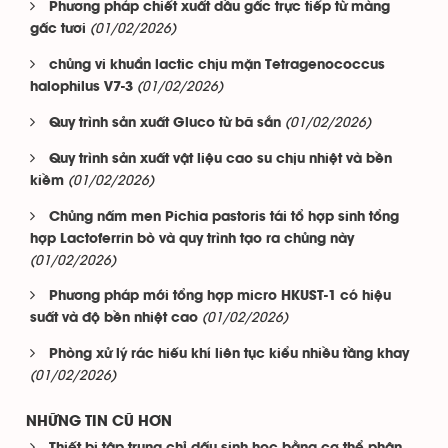
Phương pháp chiết xuất dầu gấc trực tiếp từ màng
(01/02/2026)
gấc tươi
chủng vi khuẩn lactic chịu mặn Tetragenococcus
(01/02/2026)
halophilus V7-3
(01/02/2026)
Quy trình sản xuất Gluco từ bã sắn
Quy trình sản xuất vật liệu cao su chịu nhiệt và bền
(01/02/2026)
kiềm
Chủng nấm men Pichia pastoris tái tổ hợp sinh tổng
hợp Lactoferrin bò và quy trình tạo ra chủng này
(01/02/2026)
Phương pháp mới tổng hợp micro HKUST-1 có hiệu
(01/02/2026)
suất và độ bền nhiệt cao
Phòng xử lý rác hiếu khí liên tục kiểu nhiều tầng khay
(01/02/2026)
NHỮNG TIN CŨ HƠN