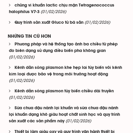
chủng vi khuẩn lactic chịu mặn Tetragenococcus
(01/02/2026)
halophilus V7-3
(01/02/2026)
Quy trình sản xuất Gluco từ bã sắn
NHỮNG TIN CŨ HƠN
Phương pháp và hệ thống tạo ảnh ba chiều từ phép
đo biên dạng sử dụng điều biến pha không gian
(01/02/2026)
Kênh dẫn sóng plasmon khe hẹp lai tùy biến với kênh
kim loại được bảo vệ trong môi trường hoạt động
(01/02/2026)
Kênh dẫn sóng plasmon tùy biến chiều dài truyền
(01/02/2026)
Sữa chua đậu nành lợi khuẩn và sữa chua đậu nành
lợi khuẩn dạng khô giàu hoạt chất sinh học và quy trình
(01/02/2026)
sản xuất các sản phẩm này
Thiết bị làm giàu oxy và quy trình vận hành thiết bị