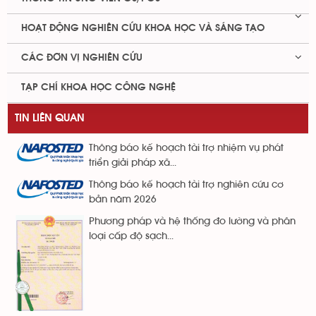
HOẠT ĐỘNG NGHIÊN CỨU KHOA HỌC VÀ SÁNG TẠO
CÁC ĐƠN VỊ NGHIÊN CỨU
TẠP CHÍ KHOA HỌC CÔNG NGHỆ
TIN LIÊN QUAN
Thông báo kế hoạch tài trợ nhiệm vụ phát
triển giải pháp xã...
Thông báo kế hoạch tài trợ nghiên cứu cơ
bản năm 2026
Phương pháp và hệ thống đo lường và phân
loại cấp độ sạch...