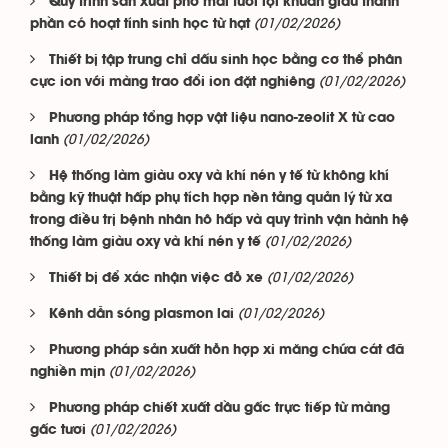
Quy trình sản xuất phô mai tươi lợi khuẩn giàu thành
(01/02/2026)
phần có hoạt tính sinh học từ hạt
Thiết bị tập trung chỉ dấu sinh học bằng cơ thể phân
(01/02/2026)
cực ion với màng trao đổi ion đặt nghiêng
Phương pháp tổng hợp vật liệu nano-zeolit X từ cao
(01/02/2026)
lanh
Hệ thống làm giàu oxy và khí nén y tế từ không khí
bằng kỹ thuật hấp phụ tích hợp nền tảng quản lý từ xa
trong điều trị bệnh nhân hô hấp và quy trình vận hành hệ
(01/02/2026)
thống làm giàu oxy và khí nén y tế
(01/02/2026)
Thiết bị để xác nhận việc đỗ xe
(01/02/2026)
Kênh dẫn sóng plasmon lai
Phương pháp sản xuất hỗn hợp xi măng chứa cát đã
(01/02/2026)
nghiền mịn
Phương pháp chiết xuất dầu gấc trực tiếp từ màng
(01/02/2026)
gấc tươi