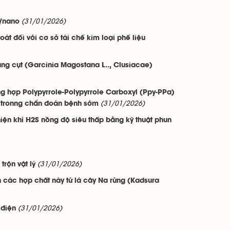
(31/01/2026)
o/nano
t đối với cơ sở tái chế kim loại phế liệu
ng cụt (Garcinia Magostana L.., Clusiacae)
ùng hợp Polypyrrole-Polypyrrole Carboxyl (Ppy-PPa)
(31/01/2026)
 tronng chẩn đoán bệnh sớm
hiện khí H2S nồng độ siêu thấp bằng kỹ thuật phun
(31/01/2026)
trộn vật lý
 các hợp chất này từ lá cây Na rừng (Kadsura
(31/01/2026)
 điện