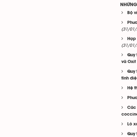
NHỮNG 
Bộ v
Phươ
(31/01/
Hợp 
(31/01/
Quy 
và Oxi
Quy 
tĩnh đi
Hệ t
Phươ
Các 
coccine
Lò x
Quy 