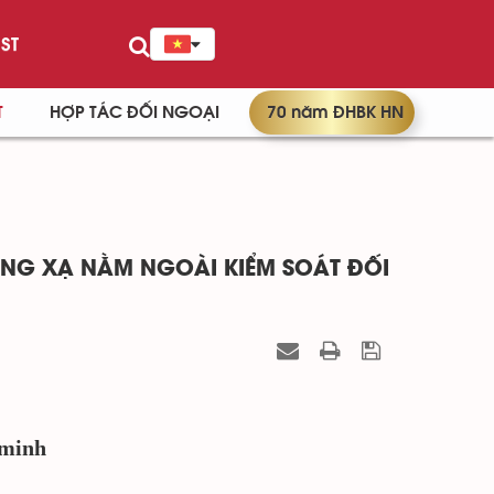
ST
T
HỢP TÁC ĐỐI NGOẠI
70 năm ĐHBK HN
NG XẠ NẰM NGOÀI KIỂM SOÁT ĐỐI
 minh