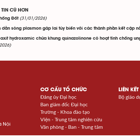
TIN CŨ HƠN
(31/01/2026)
hống Đốt
 dẫn sóng plasmon gáp lai tùy biến với các thành phần kết cặp 
axit hydroxamic chứa khung quinazolinone có hoạt tính chống ung
2026)
CƠ CẤU TỔ CHỨC
LIÊN KẾT
Đảng ủy Đại học
Bộ giáo d
Ban giám đốc Đại học
Trường - Khoa đào tạo
Viện - Trung tâm nghiên cứu
à Nội
Văn phòng - Ban - Trung tâm