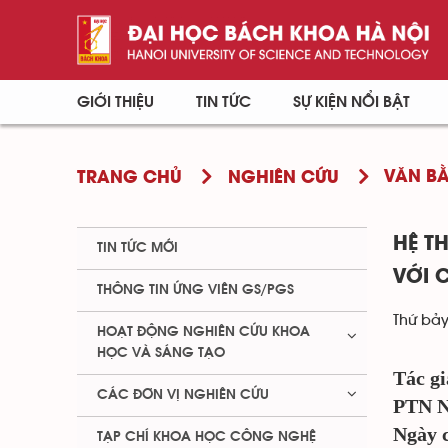
GIỚI THIỆU
TIN TỨC
SỰ KIỆN NỔI BẬT
VĂN BẰ
TRANG CHỦ
NGHIÊN CỨU
HỆ T
TIN TỨC MỚI
VỚI C
THÔNG TIN ỨNG VIÊN GS/PGS
Thứ bảy
HOẠT ĐỘNG NGHIÊN CỨU KHOA
HỌC VÀ SÁNG TẠO
Tác g
CÁC ĐƠN VỊ NGHIÊN CỨU
PTN N
Ngày c
TẠP CHÍ KHOA HỌC CÔNG NGHỆ