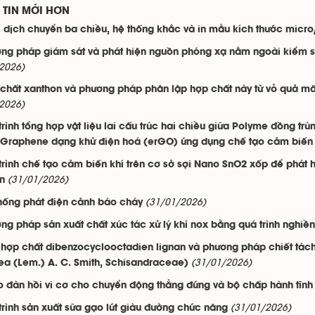
TIN MỚI HƠN
i dịch chuyển ba chiều, hệ thống khắc và in mẫu kích thước micr
ng pháp giám sát và phát hiện nguồn phóng xạ nằm ngoài kiểm soá
2026)
chất xanthon và phương pháp phân lập hợp chất này từ vỏ quả mă
2026)
trình tổng hợp vật liệu lai cấu trúc hai chiều giữa Polyme đồng tr
t Graphene dạng khử điện hoá (erGO) ứng dụng chế tạo cảm biến
trình chế tạo cảm biến khí trên cơ sở sợi Nano SnO2 xốp để phát 
(31/01/2026)
ện
(31/01/2026)
hống phát điện cảnh báo cháy
ng pháp sản xuất chất xúc tác xử lý khí nox bằng quá trình nghiền 
hợp chất dibenzocyclooctadien lignan và phương pháp chiết tách
(31/01/2026)
a (Lem.) A. C. Smith, Schisandraceae)
o đàn hồi vi cơ cho chuyển động thẳng đứng và bộ chấp hành tĩnh
(31/01/2026)
trình sản xuất sữa gạo lứt giàu đường chức năng