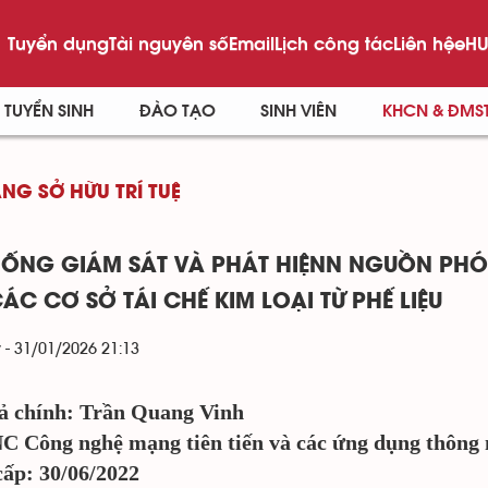
Tuyển dụng
Tài nguyên số
Email
Lịch công tác
Liên hệ
eHU
TUYỂN SINH
ĐÀO TẠO
SINH VIÊN
KHCN & ĐMS
NG SỞ HỮU TRÍ TUỆ
HỐNG GIÁM SÁT VÀ PHÁT HIỆNN NGUỒN PHÓ
ÁC CƠ SỞ TÁI CHẾ KIM LOẠI TỪ PHẾ LIỆU
 - 31/01/2026 21:13
iả chính: Trần Quang Vinh
C Công nghệ mạng tiên tiến và các ứng dụng thông
ấp: 30/06/2022