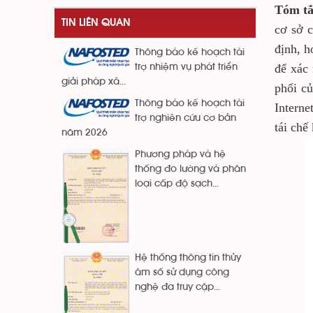
Tóm t
TIN LIÊN QUAN
cơ sở c
định, h
Thông báo kế hoạch tài
để xác 
trợ nhiệm vụ phát triển
giải pháp xã...
phối củ
Thông báo kế hoạch tài
Interne
trợ nghiên cứu cơ bản
tái chế
năm 2026
Phương pháp và hệ
thống đo lường và phân
loại cấp độ sạch...
Hệ thống thông tin thủy
âm số sử dụng công
nghệ đa truy cập...