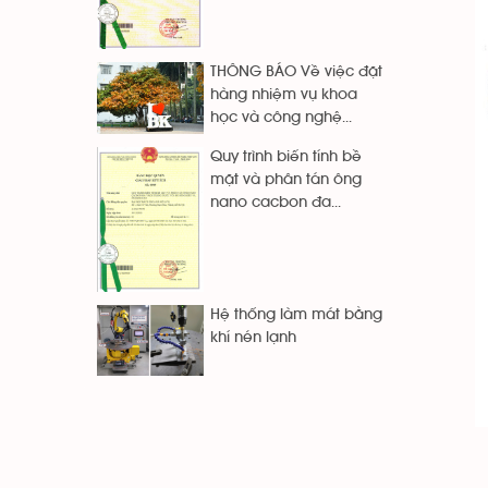
THÔNG BÁO Về việc đặt
hàng nhiệm vụ khoa
học và công nghệ...
Quy trình biến tính bề
mặt và phân tán ông
nano cacbon đa...
Hệ thống làm mát bằng
khí nén lạnh