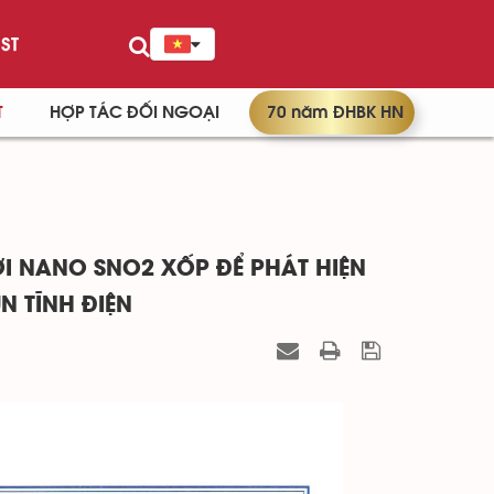
ST
T
HỢP TÁC ĐỐI NGOẠI
70 năm ĐHBK HN
ỢI NANO SNO2 XỐP ĐỂ PHÁT HIỆN
N TĨNH ĐIỆN