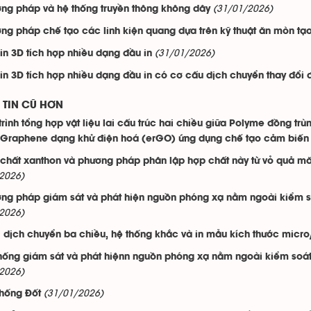
(31/01/2026)
ng pháp và hệ thống truyền thông không dây
ng pháp chế tạo các linh kiện quang dựa trên kỹ thuật ăn mòn tạ
(31/01/2026)
in 3D tích hợp nhiều dạng đầu in
in 3D tích hợp nhiều dạng đầu in có cơ cấu dịch chuyển thay đổi 
TIN CŨ HƠN
trình tổng hợp vật liệu lai cấu trúc hai chiều giữa Polyme đồng tr
t Graphene dạng khử điện hoá (erGO) ứng dụng chế tạo cảm biến
chất xanthon và phương pháp phân lập hợp chất này từ vỏ quả mă
2026)
ng pháp giám sát và phát hiện nguồn phóng xạ nằm ngoài kiểm soá
2026)
i dịch chuyển ba chiều, hệ thống khắc và in mẫu kích thước micr
hống giám sát và phát hiệnn nguồn phóng xạ nằm ngoài kiểm soát đ
2026)
(31/01/2026)
hống Đốt