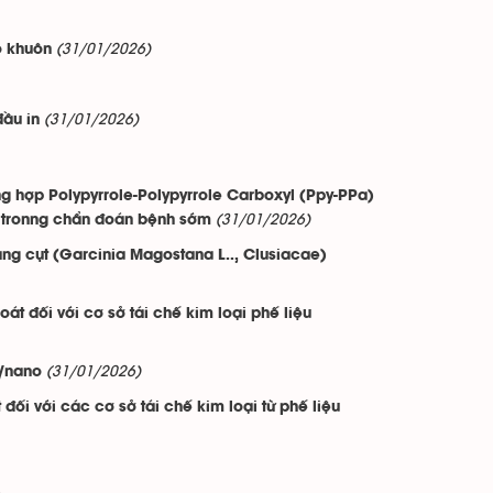
(31/01/2026)
o khuôn
(31/01/2026)
đầu in
ùng hợp Polypyrrole-Polypyrrole Carboxyl (Ppy-PPa)
(31/01/2026)
 tronng chẩn đoán bệnh sớm
ng cụt (Garcinia Magostana L.., Clusiacae)
t đối với cơ sở tái chế kim loại phế liệu
(31/01/2026)
o/nano
ối với các cơ sở tái chế kim loại từ phế liệu