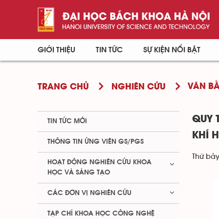
GIỚI THIỆU
TIN TỨC
SỰ KIỆN NỔI BẬT
VĂN BẰ
TRANG CHỦ
NGHIÊN CỨU
QUY 
TIN TỨC MỚI
KHÍ 
THÔNG TIN ỨNG VIÊN GS/PGS
Thứ bảy
HOẠT ĐỘNG NGHIÊN CỨU KHOA
HỌC VÀ SÁNG TẠO
CÁC ĐƠN VỊ NGHIÊN CỨU
TẠP CHÍ KHOA HỌC CÔNG NGHỆ