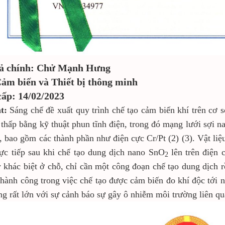
iả chính: Chử Mạnh Hưng
ảm biến và Thiết bị thông minh
ấp: 14/02/2023
ắt:
Sáng chế đề xuất quy trình chế tạo cảm biến khí trên cơ 
 thấp bằng kỹ thuật phun tĩnh điện, trong đó mạng lưới sợi 
), bao gồm các thành phần như điện cực Cr/Pt (2) (3). Vật li
ực tiếp sau khi chế tạo dung dịch nano SnO
lên trên điện 
2
 khác biệt ở chỗ, chỉ cần một công đoạn chế tạo dung dịch 
thành công trong việc chế tạo được cảm biến đo khí độc tới
g rất lớn với sự cảnh báo sự gây ô nhiễm môi trường liên qua