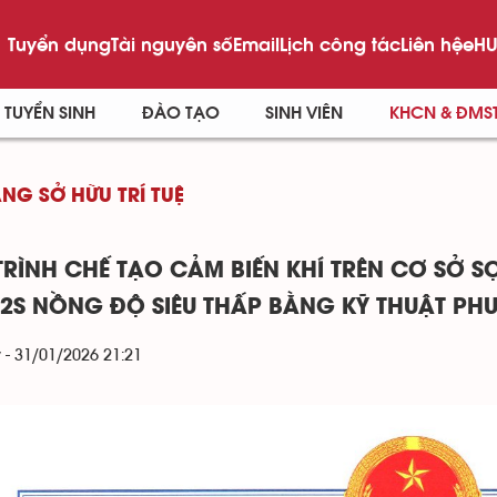
Tuyển dụng
Tài nguyên số
Email
Lịch công tác
Liên hệ
eHU
TUYỂN SINH
ĐÀO TẠO
SINH VIÊN
KHCN & ĐMS
NG SỞ HỮU TRÍ TUỆ
TRÌNH CHẾ TẠO CẢM BIẾN KHÍ TRÊN CƠ SỞ S
H2S NỒNG ĐỘ SIÊU THẤP BẰNG KỸ THUẬT PHU
 - 31/01/2026 21:21