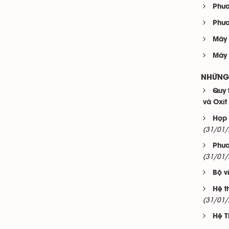
Phươ
Phươ
Máy 
Máy 
NHỮNG 
Quy 
và Oxi
Hợp 
(31/01/
Phươ
(31/01/
Bộ v
Hệ t
(31/01/
Hệ T