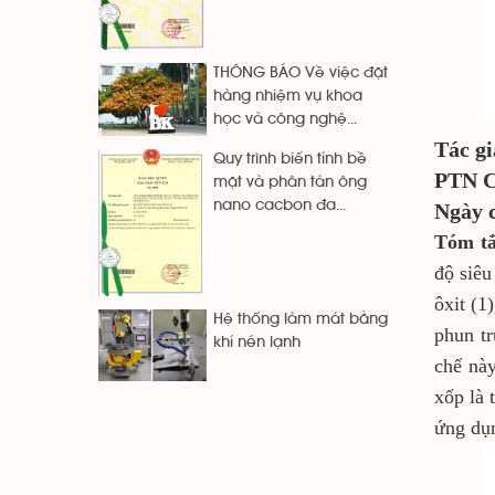
THÔNG BÁO Về việc đặt
hàng nhiệm vụ khoa
học và công nghệ...
Tác g
Quy trình biến tính bề
PTN C
mặt và phân tán ông
nano cacbon đa...
Ngày c
Tóm t
độ siêu
ôxit (1
Hệ thống làm mát bằng
phun tr
khí nén lạnh
chế này
xốp là 
ứng dụn