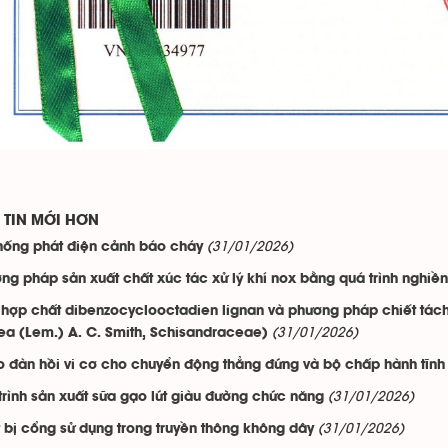
TIN MỚI HƠN
(31/01/2026)
hống phát điện cảnh báo cháy
ng pháp sản xuất chất xúc tác xử lý khí nox bằng quá trình nghiền 
hợp chất dibenzocyclooctadien lignan và phương pháp chiết tách
(31/01/2026)
a (Lem.) A. C. Smith, Schisandraceae)
o đàn hồi vi cơ cho chuyển động thẳng đứng và bộ chấp hành tĩnh
(31/01/2026)
trình sản xuất sữa gạo lứt giàu đường chức năng
(31/01/2026)
t bị cổng sử dụng trong truyền thông không dây