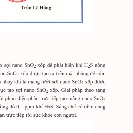
sở sợi nano SnO
xốp để phát hiện khí H
S nồng
2
2
nano SnO
xốp được tạo ra trên mặt phẳng đế silic
2
ệu nhạy khí là mạng lưới sợi nano SnO
xốp được
2
cực tạo sợi nano SnO
xốp. Giải pháp theo sáng
2
rồi phun điện phân trực tiếp tạo màng nano SnO
2
 nồng độ 0,1 ppm khí H
S. Sáng chế có tiềm năng
2
n trực tiếp tới sức khỏe con người.