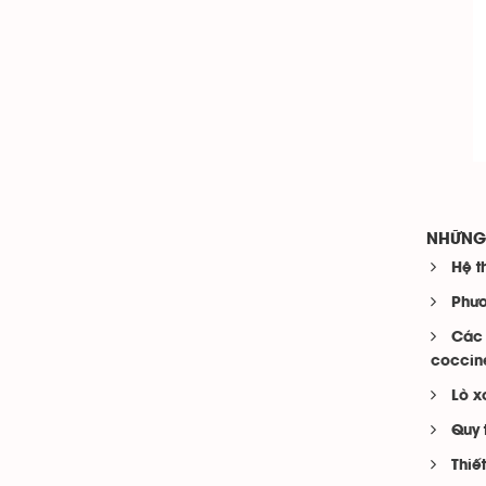
NHỮNG 
Hệ t
Phươ
Các 
coccine
Lò x
Quy 
Thiế