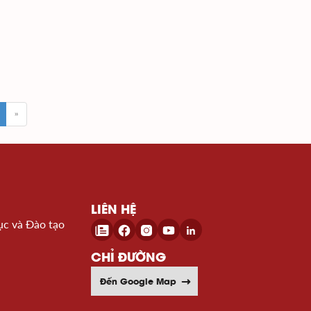
»
LIÊN HỆ
ục và Đào tạo
CHỈ ĐƯỜNG
Đến Google Map