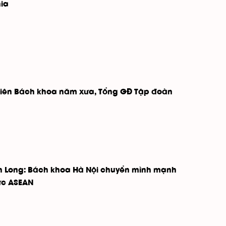
hia
 viên Bách khoa năm xưa, Tổng GĐ Tập đoàn
h Long: Bách khoa Hà Nội chuyển mình mạnh
vực ASEAN