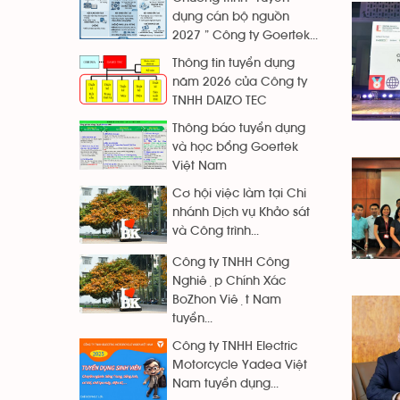
dụng cán bộ nguồn
2027 ” Công ty Goertek...
Thông tin tuyển dụng
năm 2026 của Công ty
TNHH DAIZO TEC
Thông báo tuyển dụng
và học bổng Goertek
Việt Nam
Cơ hội việc làm tại Chi
nhánh Dịch vụ Khảo sát
và Công trình...
Công ty TNHH Công
Nghiệp Chính Xác
BoZhon Việt Nam
tuyển...
Công ty TNHH Electric
Motorcycle Yadea Việt
Nam tuyển dụng...