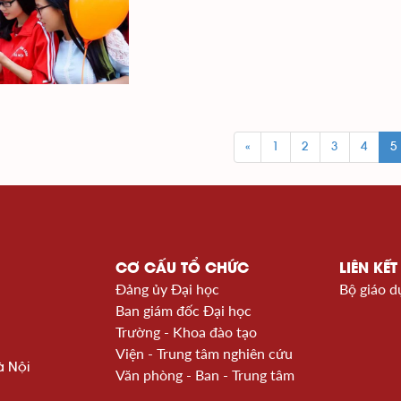
«
1
2
3
4
5
CƠ CẤU TỔ CHỨC
LIÊN KẾT
Đảng ủy Đại học
Bộ giáo d
Ban giám đốc Đại học
Trường - Khoa đào tạo
Viện - Trung tâm nghiên cứu
à Nội
Văn phòng - Ban - Trung tâm