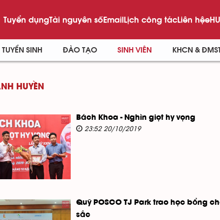
Tuyển dụng
Tài nguyên số
Email
Lịch công tác
Liên hệ
eHU
TUYỂN SINH
ĐÀO TẠO
SINH VIÊN
KHCN & ĐMS
NH HUYỀN
Bách Khoa - Nghìn giọt hy vọng
23:52 20/10/2019
Quỹ POSCO TJ Park trao học bổng cho
sắc