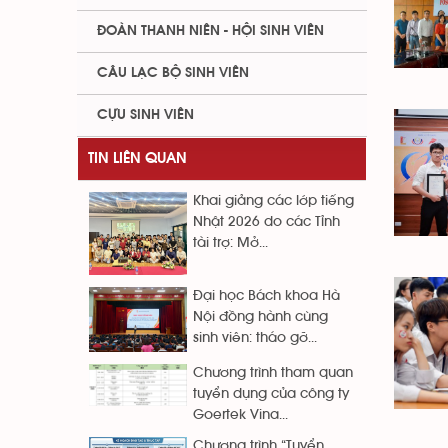
ĐOÀN THANH NIÊN - HỘI SINH VIÊN
CÂU LẠC BỘ SINH VIÊN
CỰU SINH VIÊN
TIN LIÊN QUAN
Khai giảng các lớp tiếng
Nhật 2026 do các Tỉnh
tài trợ: Mở...
Đại học Bách khoa Hà
Nội đồng hành cùng
sinh viên: tháo gỡ...
Chương trình tham quan
tuyển dụng của công ty
Goertek Vina...
Chương trình “Tuyển