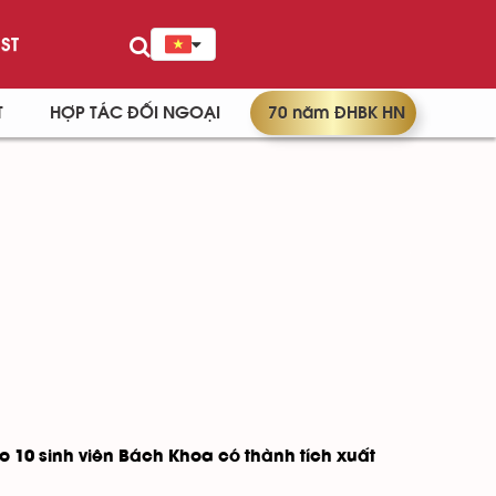
ST
T
HỢP TÁC ĐỐI NGOẠI
70 năm ĐHBK HN
 10 sinh viên Bách Khoa có thành tích xuất