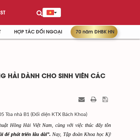
ST
T
HỢP TÁC ĐỐI NGOẠI
70 năm ĐHBK HN
G HẢI DÀNH CHO SINH VIÊN CÁC
05 Tòa nhà B1 (Đối diện KTX Bách Khoa)
uật Hồng Hải Việt Nam, cùng với việc thúc đẩy tôn
 để phát triển lâu dài”.
Nay, Tập đoàn Khoa học Kỹ