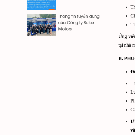
Th
Ch
Thông tin tuyển dụng
của Công ty Selex
Th
Motors
Ứng viên
tại nhà
B. PH
Đố
Th
Lư
Ph
Cá
Ứn
và