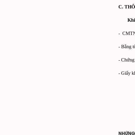
C. TH
Khi
- CMTN
- Bằng t
- Chứng 
- Giấy k
NHỮNG 