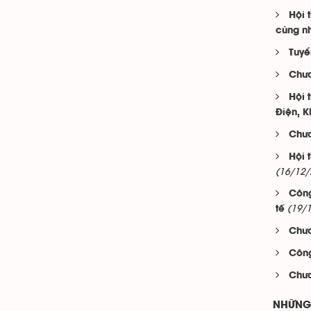
Hội 
cùng n
Tuyể
Chươ
Hội 
Điện, K
Chươ
Hội 
(16/12/
Công
(19/
tế
Chươ
Công
Chươ
NHỮNG 