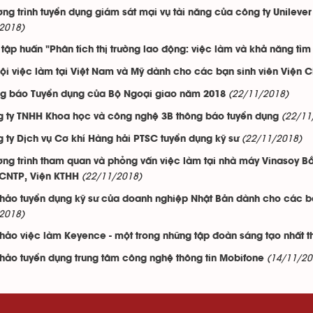
ng trình tuyển dụng giám sát mại vụ tài năng của công ty Unilever 
2018)
 tập huấn "Phân tích thị trường lao động: việc làm và khả năng tì
ội việc làm tại Việt Nam và Mỹ dành cho các bạn sinh viên Viện C
(22/11/2018)
g báo Tuyển dụng của Bộ Ngoại giao năm 2018
(22/11
 ty TNHH Khoa học và công nghệ 3B thông báo tuyển dụng
(22/11/2018)
 ty Dịch vụ Cơ khí Hàng hải PTSC tuyển dụng kỹ sư
ng trình tham quan và phỏng vấn việc làm tại nhà máy Vinasoy Bắ
(22/11/2018)
NTP, Viện KTHH
thảo tuyển dụng kỹ sư của doanh nghiệp Nhật Bản dành cho các bạ
2018)
thảo việc làm Keyence - một trong những tập đoàn sáng tạo nhất t
(14/11/20
thảo tuyển dụng trung tâm công nghệ thông tin Mobifone