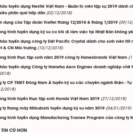
thảo tuyển dụng Nestlé Việt Nam - Quản trị viên tập sự 2019 dành 
(02/12/2018)
hiều phần quà hấp dẫn
(09/12
n dụng của Tập đoàn Viettel tháng 12/2018 & tháng 1/2019
ng trình tuyển dụng kỹ sư cơ khí đi làm việc tại Nhật Bản không y
thảo tuyển dụng công ty Dệt Pacific Crystal dành cho sinh viên tố
(10/12/2018)
H & CN Môi trường
(1
ng trình thực tập sinh năm 2019 công ty Hanesbrands Việt Nam
thảo tuyển dụng Công ty Hanwha Aero Engines doanh nghiệp chế t
2018)
 ty CP TMKT Đông Nam Á tuyển kỹ sư các chuyên ngành Điện - Tự 
12/2018)
(27/12/2018)
ng trình tuyển thực tập sinh Honda Việt Nam 2019
(04/01/2019)
 ty thang máy Mitsubishi tuyển dụng kỹ sư năm 2019
ng trình tuyển dụng Manufacturing Trainee Program của công ty 
TIN CŨ HƠN