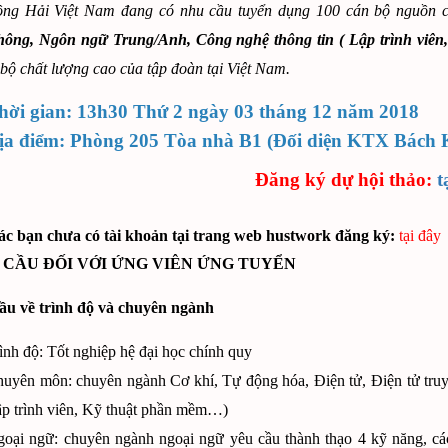
ồng Hải Việt Nam đang có nhu cầu tuyển dụng 100 cán bộ nguồn 
thông, Ngôn ngữ Trung/Anh, Công nghệ thông tin ( Lập trình vi
bộ chất lượng cao của tập đoàn tại Việt Nam.
hời gian: 13h30 Thứ 2 ngày 03 tháng 12 năm 2018
ịa điểm: Phòng 205 Tòa nhà B1 (Đối diện KTX Bách 
Đăng ký dự hội thảo:
t
ác bạn chưa có tài khoản tại trang web hustwork đăng ký:
tại đây
U CẦU ĐỐI VỚI ỨNG VIÊN ỨNG TUYỂN
cầu về trình độ và chuyên ngành
ình độ: Tốt nghiệp hệ đại học chính quy
uyên môn: chuyên ngành Cơ khí, Tự động hóa, Điện tử, Điện tử tru
p trình viên, Kỹ thuật phần mềm…)
oại ngữ: chuyên ngành ngoại ngữ yêu cầu thành thạo 4 kỹ năng, các