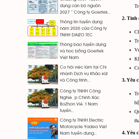
T
dụng cán bộ nguồn
2027 ” Công ty Goertek...
2. Tính 
Thông tin tuyển dụng
năm 2026 của Công ty
Ch
TNHH DAIZO TEC
Tr
Thông báo tuyển dụng
Vu
và học bổng Goertek
Việt Nam
Kh
Có
Cơ hội việc làm tại Chi
nhánh Dịch vụ Khảo sát
3. Yêu 
và Công trình...
Công ty TNHH Công
Tr
Nghiệp Chính Xác
h
BoZhon Việt Nam
tuyển...
Qu
th
Công ty TNHH Electric
Motorcycle Yadea Việt
4. Yêu c
Nam tuyển dụng...