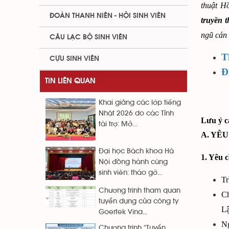
thuật H
ĐOÀN THANH NIÊN - HỘI SINH VIÊN
truyền 
ngũ cán 
CÂU LẠC BỘ SINH VIÊN
T
CỰU SINH VIÊN
Đ
TIN LIÊN QUAN
Khai giảng các lớp tiếng
Nhật 2026 do các Tỉnh
Lưu ý c
tài trợ: Mở...
A. YÊ
Đại học Bách khoa Hà
1. Yêu 
Nội đồng hành cùng
sinh viên: tháo gỡ...
Tr
Chương trình tham quan
Ch
tuyển dụng của công ty
Lậ
Goertek Vina...
Ng
Chương trình “Tuyển