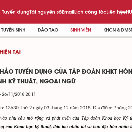
Tuyển dụng
Tài nguyên số
Email
Lịch công tác
Liên hệ
eHU
TUYỂN SINH
ĐÀO TẠO
SINH VIÊN
KHCN & ĐMS
HIỆN TẠI
THẢO TUYỂN DỤNG CỦA TẬP ĐOÀN KHKT HỒN
H KỸ THUẬT, NGOẠI NGỮ
- 26/11/2018 20:11
an: 13h30 Thứ 2 ngày 03 tháng 12 năm 2018. Địa điểm: Phòng 2
vào nhu cầu mở rộng và phát triển của Tập đoàn Khoa học Kỹ th
g cao Khoa học kỹ thuật, đào tạo nhân tài và bản địa hóa nhân tài