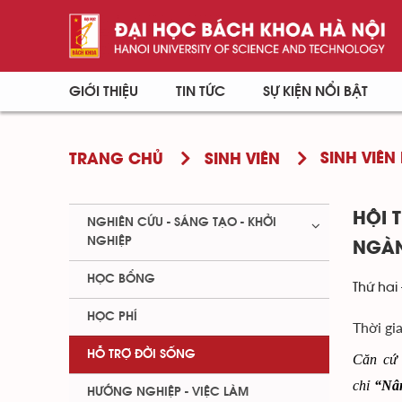
GIỚI THIỆU
TIN TỨC
SỰ KIỆN NỔI BẬT
SINH VIÊN 
TRANG CHỦ
SINH VIÊN
HỘI 
NGHIÊN CỨU - SÁNG TẠO - KHỞI
NGHIỆP
NGÀN
HỌC BỔNG
Thứ hai 
HỌC PHÍ
Thời gi
HỖ TRỢ ĐỜI SỐNG
Căn cứ 
chỉ
“Nân
HƯỚNG NGHIỆP - VIỆC LÀM