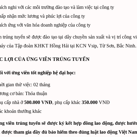
ích nghi với các môi trường đào tạo và làm việc tại công ty
ấp nhận mức lương và phúc lợi của công ty
ích ứng với văn hóa doanh nghiệp của công ty
 trúng tuyển sẽ được đào tạo tại dây chuyền sản xuất và vị trí công 
 máy của Tập đoàn KHKT Hồng Hải tại KCN Vsip, Từ Sơn, Bắc Ninh.
ÚC LỢI CỦA ỨNG VIÊN TRÚNG TUYỂN
i với ứng viên tốt nghiệp hệ đại học:
ời gian thử việc: 02 tháng
ơng cơ bản: Th
ỏa thuận
ụ cấp nhà ở
500.000 VNĐ
, phụ cấp khác
350.000
VNĐ
c khoản thưởng khác
g viên trúng tuyển sẽ được ký kết hợp đồng lao động, được hưở
 được tham gia đầy đủ bảo hiểm theo đúng luật lao động Việt Na