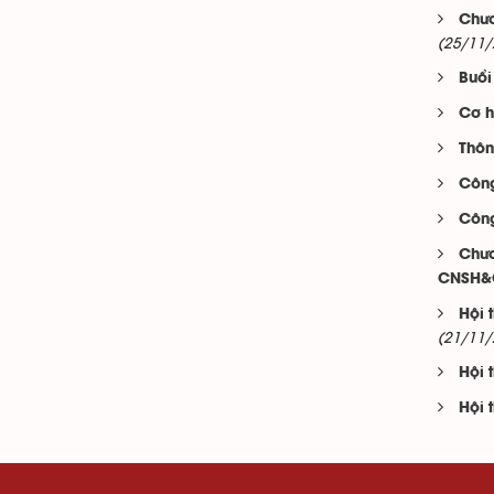
Chươ
(25/11/
Buổi
Cơ h
Thôn
Công
Công
Chươ
CNSH&C
Hội 
(21/11/
Hội 
Hội 