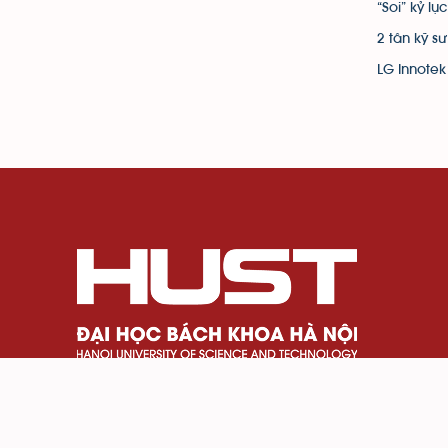
“Soi” kỷ l
2 tân kỹ s
LG Innotek
Số 1 Đại Cồ Việt, phường Bạch Mai, Thành phố H
024 3869 4242