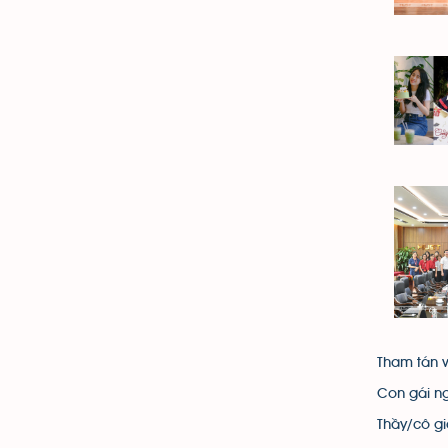
Tham tán v
Con gái n
Thầy/cô gi