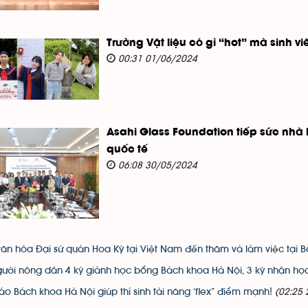
Trường Vật liệu có gì “hot” mà sinh v
00:31 01/06/2024
Asahi Glass Foundation tiếp sức nhà
quốc tế
06:08 30/05/2024
ăn hóa Đại sứ quán Hoa Kỳ tại Việt Nam đến thăm và làm việc tại 
gười nông dân 4 kỳ giành học bổng Bách khoa Hà Nội, 3 kỳ nhận h
áo Bách khoa Hà Nội giúp thí sinh tài năng ‘flex” điểm mạnh!
(02:25