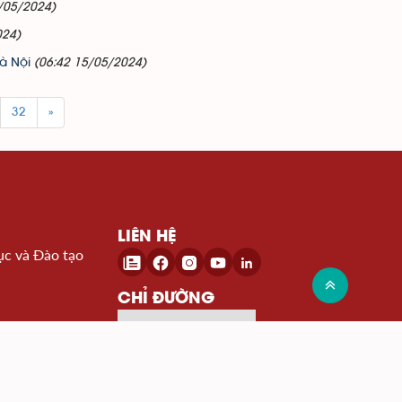
/05/2024)
024)
à Nội
(06:42 15/05/2024)
32
»
LIÊN HỆ
ục và Đào tạo
CHỈ ĐƯỜNG
Đến Google Map