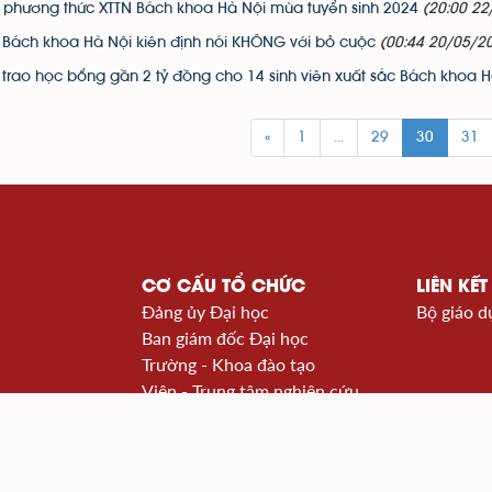
ục phương thức XTTN Bách khoa Hà Nội mùa tuyển sinh 2024
(20:00 22
ư Bách khoa Hà Nội kiên định nói KHÔNG với bỏ cuộc
(00:44 20/05/2
 trao học bổng gần 2 tỷ đồng cho 14 sinh viên xuất sắc Bách khoa H
«
1
...
29
30
31
CƠ CẤU TỔ CHỨC
LIÊN KẾT
Đảng ủy Đại học
Bộ giáo d
Ban giám đốc Đại học
Trường - Khoa đào tạo
Viện - Trung tâm nghiên cứu
à Nội
Văn phòng - Ban - Trung tâm