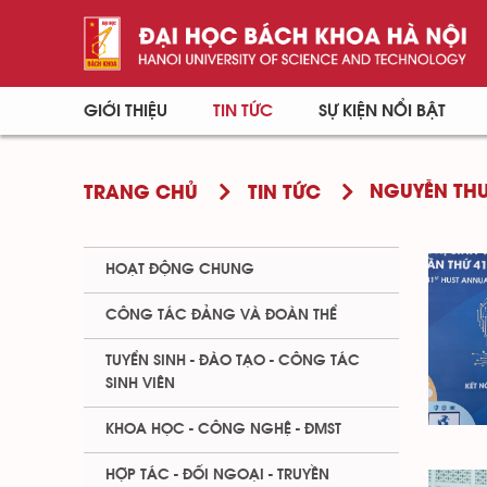
GIỚI THIỆU
TIN TỨC
SỰ KIỆN NỔI BẬT
NGUYỄN THU
TRANG CHỦ
TIN TỨC
HOẠT ĐỘNG CHUNG
CÔNG TÁC ĐẢNG VÀ ĐOÀN THỂ
TUYỂN SINH - ĐÀO TẠO - CÔNG TÁC
SINH VIÊN
KHOA HỌC - CÔNG NGHỆ - ĐMST
HỢP TÁC - ĐỐI NGOẠI - TRUYỀN