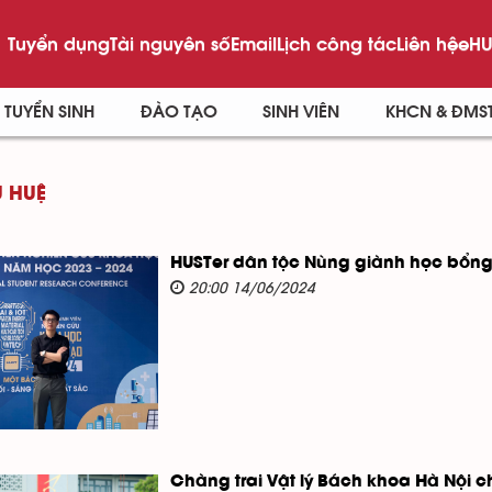
Tuyển dụng
Tài nguyên số
Email
Lịch công tác
Liên hệ
eHU
TUYỂN SINH
ĐÀO TẠO
SINH VIÊN
KHCN & ĐMS
 HUỆ
HUSTer dân tộc Nùng giành học bổng
20:00 14/06/2024
Chàng trai Vật lý Bách khoa Hà Nội 