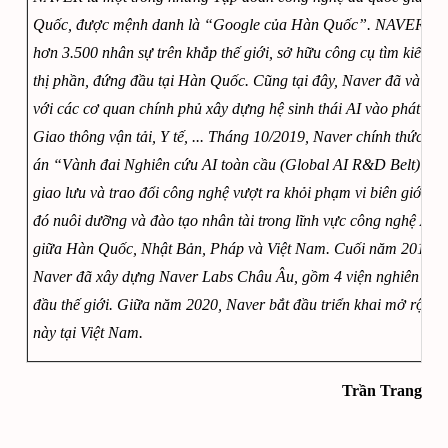
Quốc, được mệnh danh là “Google của Hàn Quốc”. NAVER có 
hơn 3.500 nhân sự trên khắp thế giới, sở hữu công cụ tìm kiếm 
thị phần, đứng đầu tại Hàn Quốc. Cũng tại đây, Naver đã và đan
với các cơ quan chính phủ xây dựng hệ sinh thái AI vào phát triể
Giao thông vận tải, Y tế, ... Tháng 10/2019, Naver chính thức tiế
án “Vành đai Nghiên cứu AI toàn cầu (Global AI R&D Belt)” với
giao lưu và trao đổi công nghệ vượt ra khỏi phạm vi biên giới quố
đó nuôi dưỡng và đào tạo nhân tài trong lĩnh vực công nghệ AI tư
giữa Hàn Quốc, Nhật Bản, Pháp và Việt Nam. Cuối năm 2019, ở
Naver đã xây dựng Naver Labs Châu Âu, gồm 4 viện nghiên cứu 
đầu thế giới. Giữa năm 2020, Naver bắt đầu triển khai mở rộng v
này tại Việt Nam. 
Trần Trang