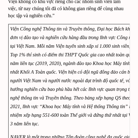
Viện không có khu vực riêng cho các nhóm sinh viên làm 
việc, từ nay chúng tôi đã có không gian riêng để cùng nhau 
học tập và nghiên cứu.”
Viện Công nghệ Thông tin và Truyền thông, Đại học Bách khoa H
đơn vị đào tạo và nghiên cứu hàng đầu trong lĩnh vực Công nghệ 
tại Việt Nam. Mỗi năm Viện tuyển sinh xấp xỉ 1.000 sinh viên, với
Top 1% thí sinh có điểm thi THPT Quốc gia cao nhất toàn quốc, t
năm liên tục (2019, 2020), ngành đào tạo Khoa học Máy tính có 
nhất Khối A Toàn quốc. Viện hiện có đội ngũ đông đảo cán bộ giả
người Việt Nam và người nước ngoài đạt trình độ quốc tế, với các
hướng nghiên cứu bao phủ hầu hết các lĩnh vực quan trọng trong
nghệ thông tin và Truyền thông. Theo bảng xếp hạng QS theo lĩn
2021, lĩnh vực “Khoa học Máy tính và Hệ thống Thông tin” mà 
nhiệm xếp hạng 551-600 toàn Thế giới và đứng thứ nhất tại Việt 
3 năm liên tục. 
NAVER là một trong những Tập đoàn công nghệ đa quốc gia của