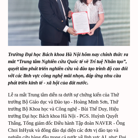
Trường Đại học Bách khoa Hà Nội hôm nay chính thức ra 
mắt “Trung tâm Nghiên cứu Quốc tế về Trí tuệ Nhân tạo”, 
quyết tâm phát triển nghiên cứu và đào tạo trình độ cao đối 
với các lĩnh vực công nghệ mũi nhọn, đáp ứng nhu cầu 
phát triển kinh tế - xã hội của đất nước.
Lễ ra mắt Trung tâm diễn ra dưới sự chứng kiến của Thứ 
trưởng Bộ Giáo dục và Đào tạo - Hoàng Minh Sơn, Thứ 
trưởng Bộ Khoa học và Công nghệ - Bùi Thế Duy, Hiệu 
trưởng Đại học Bách khoa Hà Nội - PGS. Huỳnh Quyết 
Thắng, Tổng giám đốc Điều hành Tập đoàn NAVER - Ông 
Choi InHyuk và đông đảo đại diện các đơn vị đào tạo và 
nghiên cứu hàng đầu trong cả nước về lĩnh vực AI, như: Đại 