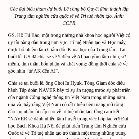
Các đại biểu tham dự buổi Lễ công bố Quyết định thành lập 
Trung tâm nghiên cứu quốc tế về Trí tuệ nhân tạo. 
Ảnh: 
CCPR.
GS. Hồ Tú Bảo, một trong những nhà khoa học người Việt có 
uy tín hàng đầu trong lĩnh vực Trí tuệ Nhân tạo và Học máy, 
được bổ nhiệm làm Giám đốc Khoa học của Trung tâm. Tại 
buổi lễ, GS đã chia sẻ về 5 điều về AI bao gồm tầm nhìn, sứ 
mệnh, tinh thần, bổn phận và khát vọng; đồng thời chia sẻ về 
góc nhìn “từ AK đến AI”.
Chia sẻ tại buổi lễ, ông Choi In Hyuk, Tổng Giám đốc điều 
hành Tập đoàn NAVER bày tỏ sự ấn tượng trước sự phát triển 
của ngành Công nghệ thông tin Việt Nam trong những năm 
qua và thấy rằng Việt Nam có rất nhiều tiềm năng mở rộng 
đào tạo nhân tài cấp cao về trí tuệ nhân tạo. Ông cam kết: 
“NAVER sẽ dành nhiều tâm huyết trong việc hợp tác với Đại 
học Bách Khoa Hà Nội để phát triển Trung tâm Nghiên cứu 
Quốc tế về Trí tuệ nhân tạo trở thành một trong những trung 