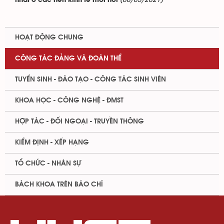
(08/03/2021)
nhất ở các nền kinh tế mới nổi
HOẠT ĐỘNG CHUNG
CÔNG TÁC ĐẢNG VÀ ĐOÀN THỂ
TUYỂN SINH - ĐÀO TẠO - CÔNG TÁC SINH VIÊN
KHOA HỌC - CÔNG NGHỆ - ĐMST
HỢP TÁC - ĐỐI NGOẠI - TRUYỀN THÔNG
KIỂM ĐỊNH - XẾP HẠNG
TỔ CHỨC - NHÂN SỰ
BÁCH KHOA TRÊN BÁO CHÍ