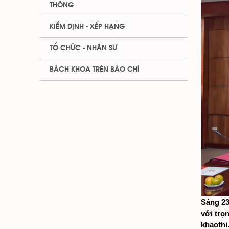
THÔNG
KIỂM ĐỊNH - XẾP HẠNG
TỔ CHỨC - NHÂN SỰ
BÁCH KHOA TRÊN BÁO CHÍ
Sáng 23
với trọ
khaothi.