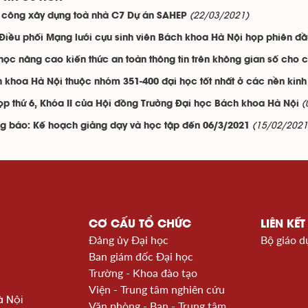
(22/03/2021)
 công xây dựng toà nhà C7 Dự án SAHEP
Điều phối Mạng lưới cựu sinh viên Bách khoa Hà Nội họp phiên đầ
học nâng cao kiến thức an toàn thông tin trên không gian số cho 
 khoa Hà Nội thuộc nhóm 351-400 đại học tốt nhất ở các nền kinh 
(
ọp thứ 6, Khóa II của Hội đồng Trường Đại học Bách khoa Hà Nội
(15/02/2021
g báo: Kế hoạch giảng dạy và học tập đến 06/3/2021
CƠ CẤU TỔ CHỨC
LIÊN KẾT
Đảng ủy Đại học
Bộ giáo d
Ban giám đốc Đại học
Trường - Khoa đào tạo
Viện - Trung tâm nghiên cứu
à Nội
Văn phòng - Ban - Trung tâm