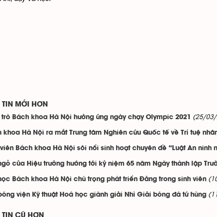
TIN MỚI HƠN
(25/03
 trò Bách khoa Hà Nội hưởng ứng ngày chạy Olympic 2021
 khoa Hà Nội ra mắt Trung tâm Nghiên cứu Quốc tế về Trí tuệ nhâ
 viên Bách khoa Hà Nội sôi nổi sinh hoạt chuyên đề “Luật An ninh
ngỏ của Hiệu trưởng hướng tới kỷ niệm 65 năm Ngày thành lập Trư
(1
học Bách khoa Hà Nội chú trọng phát triển Đảng trong sinh viên
(1
bóng viện Kỹ thuật Hoá học giành giải Nhì Giải bóng đá tứ hùng
TIN CŨ HƠN