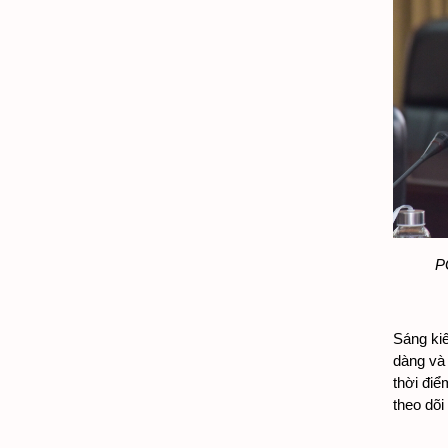
P
Sáng kiế
dàng và 
thời điể
theo dõi