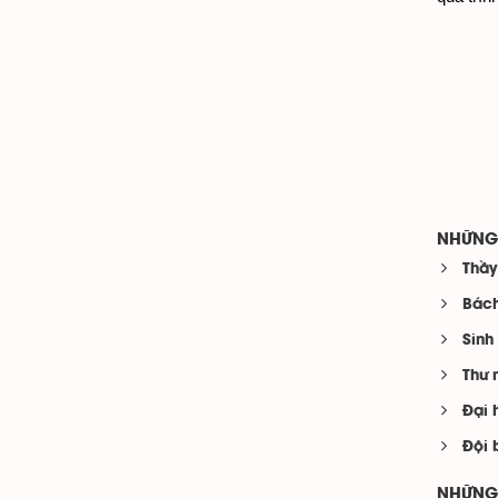
NHỮNG 
Thầy
Bách
Sinh
Thư 
Đại 
Đội 
NHỮNG 