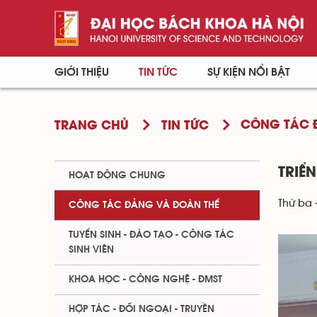
GIỚI THIỆU
TIN TỨC
SỰ KIỆN NỔI BẬT
CÔNG TÁC 
TRANG CHỦ
TIN TỨC
TRIỂ
HOẠT ĐỘNG CHUNG
Thứ ba 
CÔNG TÁC ĐẢNG VÀ ĐOÀN THỂ
TUYỂN SINH - ĐÀO TẠO - CÔNG TÁC
SINH VIÊN
KHOA HỌC - CÔNG NGHỆ - ĐMST
HỢP TÁC - ĐỐI NGOẠI - TRUYỀN