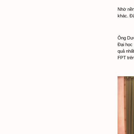
Nhờ nền 
khác. Đặ
Ông Dươn
Đại học 
quả nhất
FPT trên