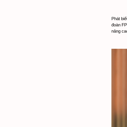
Phát biể
đoàn FPT
nâng cao