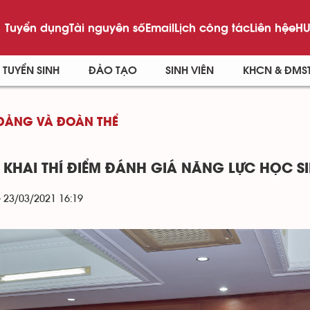
Tuyển dụng
Tài nguyên số
Email
Lịch công tác
Liên hệ
eHU
TUYỂN SINH
ĐÀO TẠO
SINH VIÊN
KHCN & ĐMS
ĐẢNG VÀ ĐOÀN THỂ
N KHAI THÍ ĐIỂM ĐÁNH GIÁ NĂNG LỰC HỌC 
- 23/03/2021 16:19