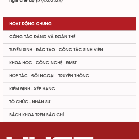
(01/02/2024)
nghỉ chế độ
HOẠT ĐỘNG CHUNG
CÔNG TÁC ĐẢNG VÀ ĐOÀN THỂ
TUYỂN SINH - ĐÀO TẠO - CÔNG TÁC SINH VIÊN
KHOA HỌC - CÔNG NGHỆ - ĐMST
HỢP TÁC - ĐỐI NGOẠI - TRUYỀN THÔNG
KIỂM ĐỊNH - XẾP HẠNG
TỔ CHỨC - NHÂN SỰ
BÁCH KHOA TRÊN BÁO CHÍ