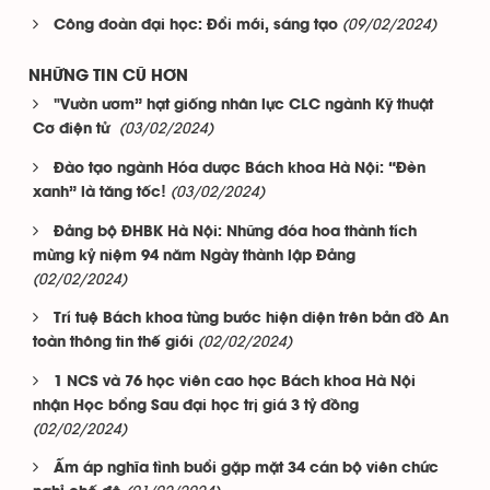
(09/02/2024)
Công đoàn đại học: Đổi mới, sáng tạo
NHỮNG TIN CŨ HƠN
"Vườn ươm” hạt giống nhân lực CLC ngành Kỹ thuật
(03/02/2024)
Cơ điện tử
Đào tạo ngành Hóa dược Bách khoa Hà Nội: “Đèn
(03/02/2024)
xanh” là tăng tốc!
Đảng bộ ĐHBK Hà Nội: Những đóa hoa thành tích
mừng kỷ niệm 94 năm Ngày thành lập Đảng
(02/02/2024)
Trí tuệ Bách khoa từng bước hiện diện trên bản đồ An
(02/02/2024)
toàn thông tin thế giới
1 NCS và 76 học viên cao học Bách khoa Hà Nội
nhận Học bổng Sau đại học trị giá 3 tỷ đồng
(02/02/2024)
Ấm áp nghĩa tình buổi gặp mặt 34 cán bộ viên chức