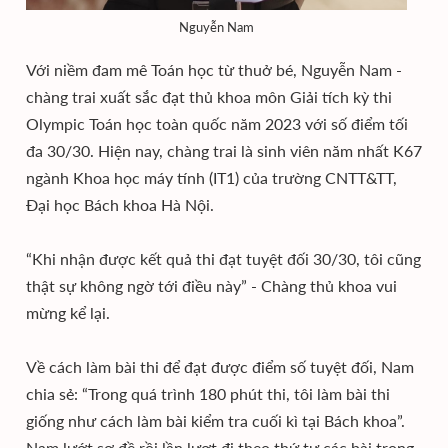
Nguyễn Nam
Với niềm đam mê Toán học từ thuở bé, Nguyễn Nam -
chàng trai xuất sắc đạt thủ khoa môn Giải tích kỳ thi
Olympic Toán học toàn quốc năm 2023 với số điểm tối
đa 30/30. Hiện nay, chàng trai là sinh viên năm nhất K67
ngành Khoa học máy tính (IT1) của trường CNTT&TT,
Đại học Bách khoa Hà Nội.
“Khi nhận được kết quả thi đạt tuyệt đối 30/30, tôi cũng
thật sự không ngờ tới điều này” - Chàng thủ khoa vui
mừng kể lại.
Về cách làm bài thi để đạt được điểm số tuyệt đối, Nam
chia sẻ: “Trong quá trình 180 phút thi, tôi làm bài thi
giống như cách làm bài kiểm tra cuối kì tại Bách khoa”.
Nam lướt sơ đề rồi lần lượt đi theo thứ tự các bài trong