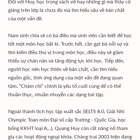
Đối với Huy, học trong sách vở hay những gì mà thầy cô
giảng trên lớp là chưa đủ mà tìm hiểu sâu về bản chất
của một vấn đề.
Nam sinh chia sẻ có ba điều mà sinh viên cần biết để học
tốt một môn học bất kì. Trước hết, cần gạt bỏ nỗi sợ và
tìm kiếm điều thú vị trong môn học, điều này sẽ giảm
thiểu sự chán nản và tăng động lực khi học. Tiếp đến,
người học nên học thiên về bản chất, cần tìm hiểu
nguồn gốc, tính ứng dụng của một vấn đề đang quan
tâm. “Chăm chỉ” chính là yếu tố cuối cùng để có thể
thuần thục, nhuần nhuyễn các dạng bài tập.
Ngoài thành tích học tập xuất sắc (IELTS 8.0, Giải Nhì
Olympic Toán môn Đại số cấp Trường - Quốc Gia, học
bổng KKHT loại A,..), Quang Huy còn rất năng nổ tham
gia các hoạt động ngoại khóa. Chàng trai 2003 hiện đang