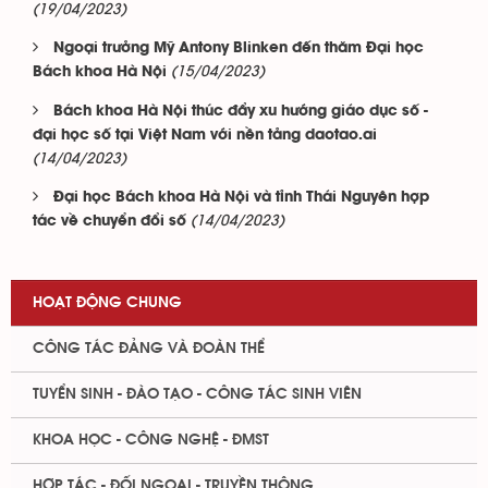
(19/04/2023)
Ngoại trưởng Mỹ Antony Blinken đến thăm Đại học
(15/04/2023)
Bách khoa Hà Nội
Bách khoa Hà Nội thúc đẩy xu hướng giáo dục số -
đại học số tại Việt Nam với nền tảng daotao.ai
(14/04/2023)
Đại học Bách khoa Hà Nội và tỉnh Thái Nguyên hợp
(14/04/2023)
tác về chuyển đổi số
HOẠT ĐỘNG CHUNG
CÔNG TÁC ĐẢNG VÀ ĐOÀN THỂ
TUYỂN SINH - ĐÀO TẠO - CÔNG TÁC SINH VIÊN
KHOA HỌC - CÔNG NGHỆ - ĐMST
HỢP TÁC - ĐỐI NGOẠI - TRUYỀN THÔNG