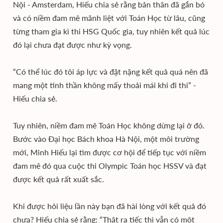
Nội - Amsterdam, Hiếu chia sẻ rằng bản thân đã gắn bó
và có niềm đam mê mãnh liệt với Toán Học từ lâu, cũng
từng tham gia kì thi HSG Quốc gia, tuy nhiên kết quả lúc
đó lại chưa đạt được như kỳ vọng.
“Có thể lúc đó tôi áp lực và đặt nặng kết quả quá nên đã
mang một tinh thần không mấy thoải mái khi đi thi” -
Hiếu chia sẻ.
Tuy nhiên, niềm đam mê Toán Học không dừng lại ở đó.
Bước vào Đại học Bách khoa Hà Nội, một môi trường
mới, Minh Hiếu lại tìm được cơ hội để tiếp tục với niềm
đam mê đó qua cuộc thi Olympic Toán học HSSV và đạt
được kết quả rất xuất sắc.
Khi được hỏi liệu lần này bạn đã hài lòng với kết quả đó
chưa? Hiếu chia sẻ rằng: “Thật ra tiếc thì vẫn có một