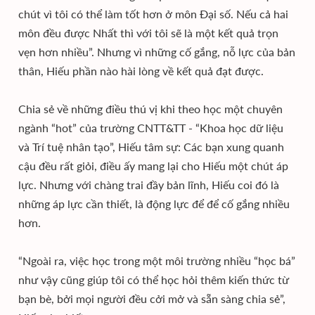
chút vì tôi có thể làm tốt hơn ở môn Đại số. Nếu cả hai
môn đều được Nhất thì với tôi sẽ là một kết quả trọn
vẹn hơn nhiều”. Nhưng vì những cố gắng, nỗ lực của bản
thân, Hiếu phần nào hài lòng về kết quả đạt được.
Chia sẻ về những điều thú vị khi theo học một chuyên
ngành “hot” của trường CNTT&TT - “Khoa học dữ liệu
và Trí tuệ nhân tạo”, Hiếu tâm sự: Các bạn xung quanh
cậu đều rất giỏi, điều ấy mang lại cho Hiếu một chút áp
lực. Nhưng với chàng trai đầy bản lĩnh, Hiếu coi đó là
những áp lực cần thiết, là động lực để để cố gắng nhiều
hơn.
“Ngoài ra, việc học trong một môi trường nhiều “học bá”
như vậy cũng giúp tôi có thể học hỏi thêm kiến thức từ
bạn bè, bởi mọi người đều cởi mở và sẵn sàng chia sẻ”,