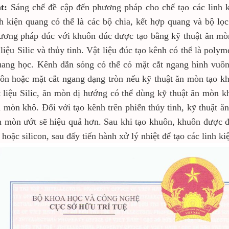
ắt:
Sáng chế đề cập đến phương pháp cho chế tạo các linh
h kiện quang có thể là các bộ chia, kết hợp quang và bộ l
hương pháp đúc với khuôn đúc được tạo bằng kỹ thuật ăn m
 liệu Silic và thủy tinh. Vật liệu đúc tạo kênh có thể là poly
uang học. Kênh dẫn sóng có thể có mặt cắt ngang hình vuô
uôn hoặc mặt cắt ngang dạng tròn nếu kỹ thuật ăn mòn tạo 
t liệu Silic, ăn mòn dị hướng có thể dùng kỹ thuật ăn mòn
 mòn khô. Đối với tạo kênh trên phiến thủy tinh, kỹ thuật ă
n mòn ướt sẽ hiệu quả hơn. Sau khi tạo khuôn, khuôn được đ
hoặc silicon, sau đấy tiến hành xử lý nhiệt để tạo các linh ki