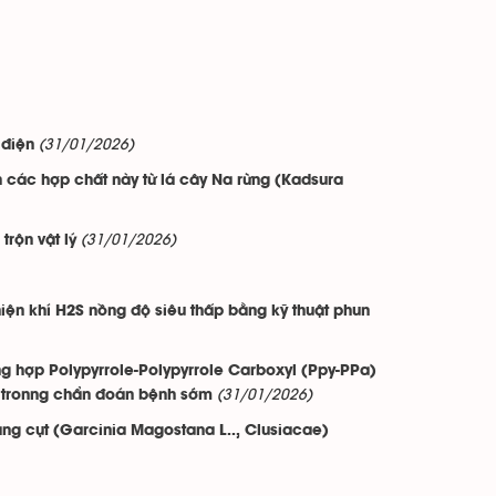
(31/01/2026)
 điện
 các hợp chất này từ lá cây Na rừng (Kadsura
(31/01/2026)
trộn vật lý
hiện khí H2S nồng độ siêu thấp bằng kỹ thuật phun
ùng hợp Polypyrrole-Polypyrrole Carboxyl (Ppy-PPa)
(31/01/2026)
 tronng chẩn đoán bệnh sớm
ng cụt (Garcinia Magostana L.., Clusiacae)