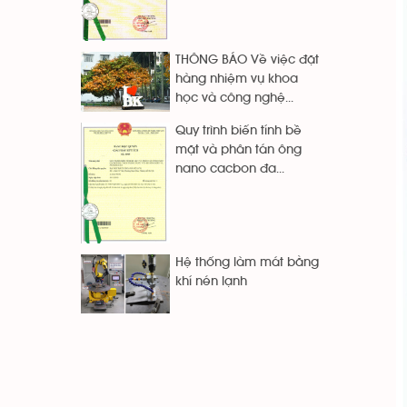
THÔNG BÁO Về việc đặt
hàng nhiệm vụ khoa
học và công nghệ...
Quy trình biến tính bề
mặt và phân tán ông
nano cacbon đa...
Hệ thống làm mát bằng
khí nén lạnh