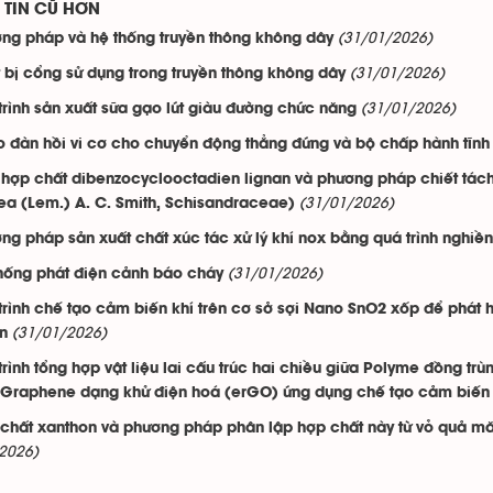
TIN CŨ HƠN
(31/01/2026)
ng pháp và hệ thống truyền thông không dây
(31/01/2026)
t bị cổng sử dụng trong truyền thông không dây
(31/01/2026)
trình sản xuất sữa gạo lứt giàu đường chức năng
o đàn hồi vi cơ cho chuyển động thẳng đứng và bộ chấp hành tĩnh
hợp chất dibenzocyclooctadien lignan và phương pháp chiết tách
(31/01/2026)
a (Lem.) A. C. Smith, Schisandraceae)
ng pháp sản xuất chất xúc tác xử lý khí nox bằng quá trình nghiền 
(31/01/2026)
hống phát điện cảnh báo cháy
trình chế tạo cảm biến khí trên cơ sở sợi Nano SnO2 xốp để phát 
(31/01/2026)
ện
trình tổng hợp vật liệu lai cấu trúc hai chiều giữa Polyme đồng tr
t Graphene dạng khử điện hoá (erGO) ứng dụng chế tạo cảm biến
chất xanthon và phương pháp phân lập hợp chất này từ vỏ quả mă
2026)