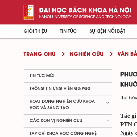
GIỚI THIỆU
TIN TỨC
SỰ KIỆN NỔI BẬT
VĂN BẰ
TRANG CHỦ
NGHIÊN CỨU
PHƯƠ
TIN TỨC MỚI
KHU
THÔNG TIN ỨNG VIÊN GS/PGS
Thứ bảy
HOẠT ĐỘNG NGHIÊN CỨU KHOA
HỌC VÀ SÁNG TẠO
Tác gi
CÁC ĐƠN VỊ NGHIÊN CỨU
PTN C
Ngày c
TẠP CHÍ KHOA HỌC CÔNG NGHỆ