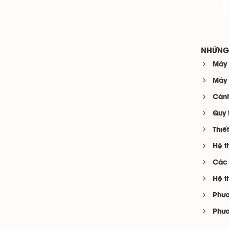
NHỮNG 
Máy 
Máy 
Cánh
Quy 
Thiế
Hệ t
Các 
Hệ t
Phươ
Phươ