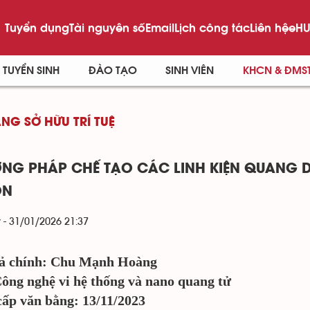
Tuyển dụng
Tài nguyên số
Email
Lịch công tác
Liên hệ
eHU
TUYỂN SINH
ĐÀO TẠO
SINH VIÊN
KHCN & ĐMS
NG SỞ HỮU TRÍ TUỆ
NG PHÁP CHẾ TẠO CÁC LINH KIỆN QUANG D
ÔN
 - 31/01/2026 21:37
ả chính: Chu Mạnh Hoàng
ông nghệ vi hệ thống và nano quang tử
ấp văn bằng: 13/11/2023