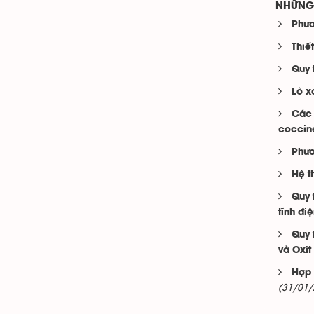
NHỮNG 
Phươ
Thiế
Quy 
Lò x
Các 
coccine
Phươ
Hệ t
Quy 
tĩnh đi
Quy 
và Oxi
Hợp 
(31/01/