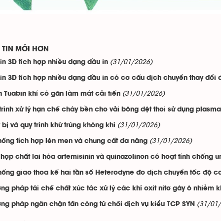
TIN MỚI HƠN
(31/01/2026)
in 3D tích hợp nhiều dạng đầu in
in 3D tích hợp nhiều dạng đầu in có cơ cấu dịch chuyển thay đổi 
(31/01/2026)
 Tuabin khí có gân làm mát cải tiến
trình xử lý hạn chế cháy bền cho vải bông dệt thoi sử dụng plasm
(31/01/2026)
t bị và quy trình khử trùng không khí
(31/01/2026)
hống tích hợp lên men và chưng cất đa năng
hợp chất lai hóa artemisinin và quinazolinon có hoạt tính chống u
hống giao thoa kế hai tần số Heterodyne đo dịch chuyển tốc độ c
ng pháp tái chế chất xúc tác xử lý các khí oxit nitơ gây ô nhiễm 
(31/01
ng pháp ngăn chặn tấn công từ chối dịch vụ kiểu TCP SYN