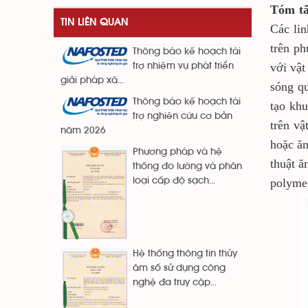
Tóm t
TIN LIÊN QUAN
Các lin
trên p
Thông báo kế hoạch tài
với vật
trợ nhiệm vụ phát triển
giải pháp xã...
sóng q
Thông báo kế hoạch tài
tạo kh
trợ nghiên cứu cơ bản
trên vậ
năm 2026
hoặc ăn
Phương pháp và hệ
thuật ă
thống đo lường và phân
loại cấp độ sạch...
polyme 
Hệ thống thông tin thủy
âm số sử dụng công
nghệ đa truy cập...