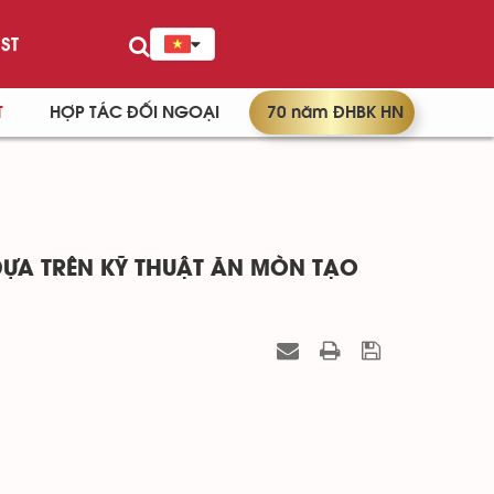
ST
T
HỢP TÁC ĐỐI NGOẠI
70 năm ĐHBK HN
ỰA TRÊN KỸ THUẬT ĂN MÒN TẠO