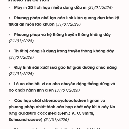
NHỮNG TIN CŨ HƠN
(31/01/2026)
Máy in 3D tích hợp nhiều dạng đầu in
Phương pháp chế tạo các linh kiện quang dựa trên kỹ
(31/01/2026)
thuật ăn mòn tạo khuôn
Phương pháp và hệ thống truyền thông không dây
(31/01/2026)
Thiết bị cổng sử dụng trong truyền thông không dây
(31/01/2026)
Quy trình sản xuất sữa gạo lứt giàu đường chức năng
(31/01/2026)
Lò xo đàn hồi vi cơ cho chuyển động thẳng đứng và
(31/01/2026)
bộ chấp hành tĩnh điện
Các hợp chất dibenzocyclooctadien lignan và
phương pháp chiết tách các hợp chất này từ lá cây Na
rừng (Kadsura coccinea (Lem.) A. C. Smith,
(31/01/2026)
Schisandraceae)