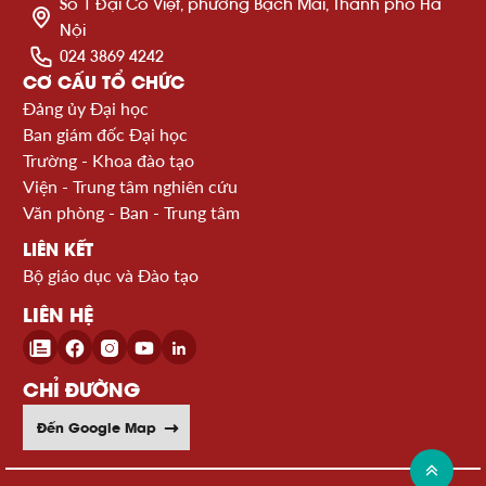
Số 1 Đại Cồ Việt, phường Bạch Mai, Thành phố Hà
Nội
024 3869 4242
CƠ CẤU TỔ CHỨC
Đảng ủy Đại học
Ban giám đốc Đại học
Trường - Khoa đào tạo
Viện - Trung tâm nghiên cứu
Văn phòng - Ban - Trung tâm
LIÊN KẾT
Bộ giáo dục và Đào tạo
LIÊN HỆ
CHỈ ĐƯỜNG
Đến Google Map