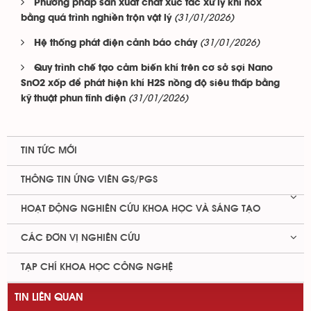
Phương pháp sản xuất chất xúc tác xử lý khí nox
(31/01/2026)
bằng quá trình nghiền trộn vật lý
(31/01/2026)
Hệ thống phát điện cảnh báo cháy
Quy trình chế tạo cảm biến khí trên cơ sở sợi Nano
SnO2 xốp để phát hiện khí H2S nồng độ siêu thấp bằng
(31/01/2026)
kỹ thuật phun tĩnh điện
TIN TỨC MỚI
THÔNG TIN ỨNG VIÊN GS/PGS
HOẠT ĐỘNG NGHIÊN CỨU KHOA HỌC VÀ SÁNG TẠO
CÁC ĐƠN VỊ NGHIÊN CỨU
TẠP CHÍ KHOA HỌC CÔNG NGHỆ
TIN LIÊN QUAN