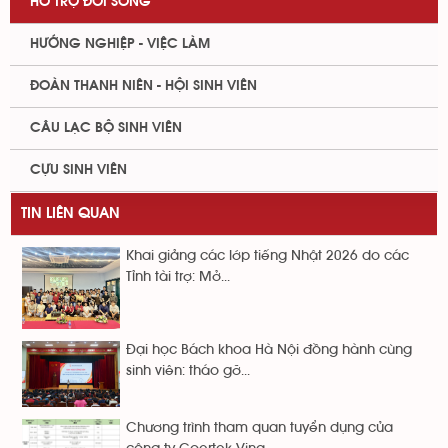
HỖ TRỢ ĐỜI SỐNG
HƯỚNG NGHIỆP - VIỆC LÀM
ĐOÀN THANH NIÊN - HỘI SINH VIÊN
CÂU LẠC BỘ SINH VIÊN
CỰU SINH VIÊN
TIN LIÊN QUAN
Khai giảng các lớp tiếng Nhật 2026 do các
Tỉnh tài trợ: Mở...
Đại học Bách khoa Hà Nội đồng hành cùng
sinh viên: tháo gỡ...
Chương trình tham quan tuyển dụng của