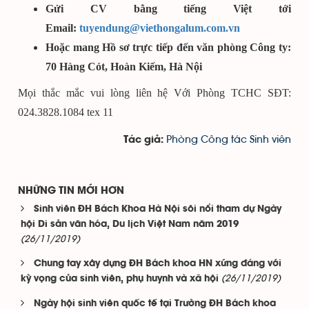
Gửi CV bằng tiếng Việt tới
Email:
tuyendung@viethongalum.com.vn
Hoặc mang Hồ sơ trực tiếp đến văn phòng Công ty:
70 Hàng Cót, Hoàn Kiếm, Hà Nội
Mọi thắc mắc vui lòng liên hệ Với Phòng TCHC SĐT:
024.3828.1084 tex 11
Phòng Công tác Sinh viên
Tác giả:
NHỮNG TIN MỚI HƠN
Sinh viên ĐH Bách Khoa Hà Nội sôi nổi tham dự Ngày
hội Di sản văn hóa, Du lịch Việt Nam năm 2019
(26/11/2019)
Chung tay xây dựng ĐH Bách khoa HN xứng đáng với
(26/11/2019)
kỳ vọng của sinh viên, phụ huynh và xã hội
Ngày hội sinh viên quốc tế tại Trường ĐH Bách khoa