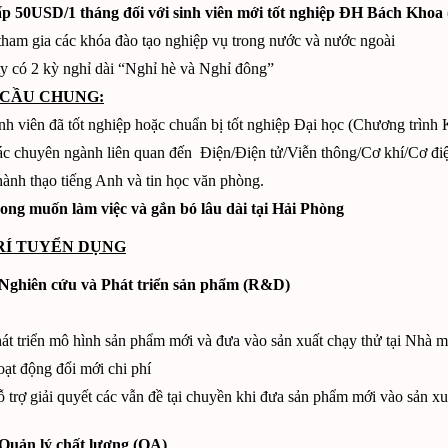
ấp 50USD/1 tháng đối với sinh viên mới tốt nghiệp ĐH Bách Khoa (
ham gia các khóa đào tạo nghiệp vụ trong nước và nước ngoài
y có 2 kỳ nghỉ dài “Nghỉ hè và Nghỉ đông”
U CẦU CHUNG:
nh viên đã tốt nghiệp hoặc chuẩn bị tốt nghiệp Đại học (Chương trìn
c chuyên ngành liên quan đến Điện/Điện tử/Viễn thông/Cơ khí/Cơ đi
ành thạo tiếng Anh và tin học văn phòng.
ng muốn làm việc và gắn bó lâu dài tại Hải Phòng
RÍ TUYỂN DỤNG
Nghiên cứu và Phát triển sản phẩm (R&D)
át triển mô hình sản phẩm mới và đưa vào sản xuất chạy thử tại Nhà m
ạt động đổi mới chi phí
 trợ giải quyết các vẫn đề tại chuyền khi đưa sản phẩm mới vào sản xu
Quản lý chất lượng (QA)