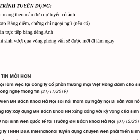
Y TRÌNH TUYỂN DỤNG:
n mang theo mẫu đơn dự tuyển có ảnh
to Bảng điểm, chứng chỉ ngoại ngữ (nếu có)
n trực tiếp bằng tiếng Anh
í sinh vượt qua vòng phỏng vấn sẽ được mời đi làm ngay
TIN MỚI HƠN
ội làm việc tại công ty cổ phần thương mại Việt Hồng dành cho sin
(21/11/2019)
ông nghệ thông tin
 viên ĐH Bách Khoa Hà Nội sôi nổi tham dự Ngày hội Di sản văn h
g tay xây dựng ĐH Bách khoa HN xứng đáng với kỳ vọng của sinh v
(01/12/201
 hội sinh viên quốc tế tại Trường ĐH Bách khoa Hà Nội
 ty TNHH D&A International tuyển dụng chuyên viên phát triển kin