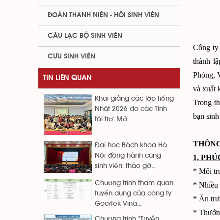
ĐOÀN THANH NIÊN - HỘI SINH VIÊN
CÂU LẠC BỘ SINH VIÊN
Công ty
CỰU SINH VIÊN
thành l
Phòng, V
TIN LIÊN QUAN
và xuất k
Khai giảng các lớp tiếng
Trong t
Nhật 2026 do các Tỉnh
bạn sinh
tài trợ: Mở...
THÔNG
Đại học Bách khoa Hà
Nội đồng hành cùng
1, PHÚ
sinh viên: tháo gỡ...
* Môi tr
Chương trình tham quan
* Nhiều 
tuyển dụng của công ty
* Ăn trư
Goertek Vina...
* Thưởng
Chương trình “Tuyển