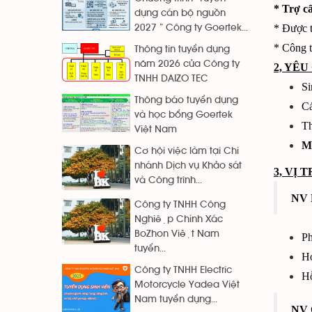
* Trợ c
dụng cán bộ nguồn
* Được t
2027 ” Công ty Goertek...
* Công t
Thông tin tuyển dụng
năm 2026 của Công ty
2, YÊ
TNHH DAIZO TEC
Si
Thông báo tuyển dụng
Cá
và học bổng Goertek
Th
Việt Nam
Mo
Cơ hội việc làm tại Chi
nhánh Dịch vụ Khảo sát
3,
VỊ T
và Công trình...
NV 
Công ty TNHH Công
Nghiệp Chính Xác
BoZhon Việt Nam
Ph
tuyển...
Ho
Công ty TNHH Electric
Hỗ
Motorcycle Yadea Việt
Nam tuyển dụng...
NV 