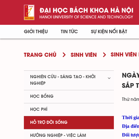
GIỚI THIỆU
TIN TỨC
SỰ KIỆN NỔI BẬT
SINH VIÊN 
TRANG CHỦ
SINH VIÊN
NGÀY
NGHIÊN CỨU - SÁNG TẠO - KHỞI
NGHIỆP
SẮP 
HỌC BỔNG
Thứ năm
HỌC PHÍ
Thời gi
HỖ TRỢ ĐỜI SỐNG
Địa điể
Đối tượ
HƯỚNG NGHIỆP - VIỆC LÀM