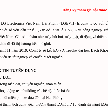
Đăng ký tham gia hội thảo:
 LG Electronics Việt Nam Hải Phòng (LGEVH) là công ty có vốn đ
ập với số vốn đầu tư là 1,5 tỷ đô la tại lô CN2, Khu công nghiệp 
iệt Nam. Các sản phẩm như máy hút bụi, máy giặt, di động và thiết bị
hẩu đi 45 thị trường trên thế giới.
háng 11 năm 2019, Công ty sẽ kết hợp với Trường đại học Bách Khoa
 viên đã tốt nghiệp và chuẩn bị tốt nghiệp.
 TIN TUYỂN DỤNG:
C LỢI:
ường hiện đại, chuyên nghiệp, thân thiện.
hoạt động teambuilding và chế độ phúc lợi tốt
a, tối miễn phí, xe đưa đón tại Hải Phòng.
 thành tích công việc, thưởng tháng lương thứ 13, đánh giá nâng lươ