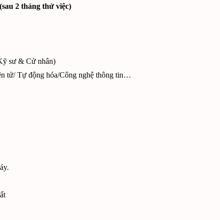
sau 2 tháng thử việc)
h Kỹ sư & Cử nhân)
ện tử/ Tự động hóa/Công nghệ thông tin…
áy.
ất