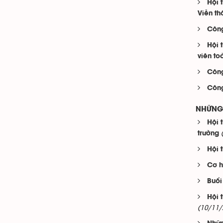
Hội 
Viễn th
Công
Hội 
viên to
Công
Công
NHỮNG 
Hội 
trường
Hội 
Cơ h
Buổi
Hội 
(10/11/