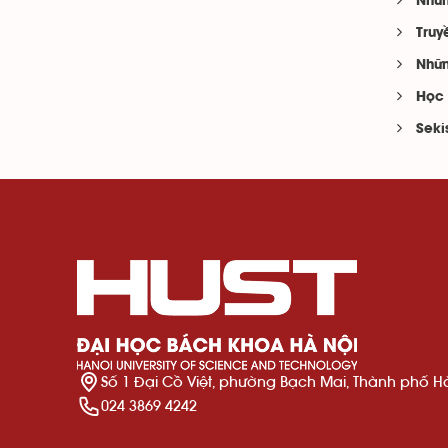
Nhữn
Truy
Nhữn
Học 
Seki
Số 1 Đại Cồ Việt, phường Bạch Mai, Thành phố H
024 3869 4242