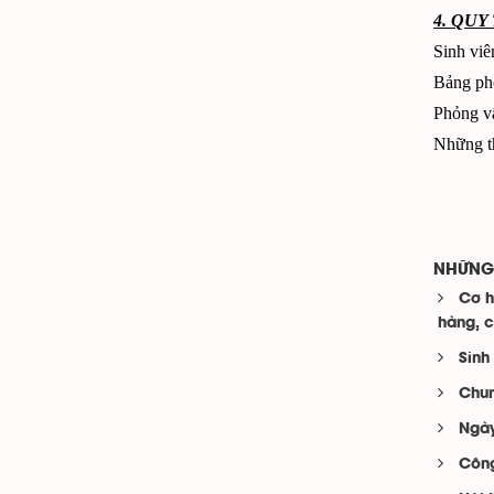
4. QU
Sinh viê
Bảng pho
Phỏng vấ
Những th
NHỮNG 
Cơ h
hàng, c
Sinh
Chun
Ngày
Công