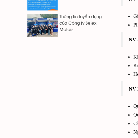
Gi
Thông tin tuyển dụng
của Công ty Selex
Ph
Motors
NV 
Ki
Ki
Ho
NV K
Qu
Qu
Cả
Ng