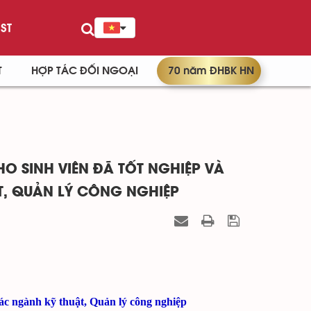
ST
T
HỢP TÁC ĐỐI NGOẠI
70 năm ĐHBK HN
O SINH VIÊN ĐÃ TỐT NGHIỆP VÀ
T, QUẢN LÝ CÔNG NGHIỆP
các ngành kỹ thuật, Quản lý công nghiệp