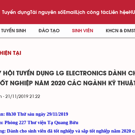
Tuyển dụng
Tài nguyên số
Email
Lịch công tác
Liên hệ
eHU
TUYỂN SINH
ĐÀO TẠO
SINH VIÊN
KHCN & ĐMS
HIỆN TẠI
 HỘI TUYỂN DỤNG LG ELECTRONICS DÀNH CH
TỐT NGHIỆP NĂM 2020 CÁC NGÀNH KỸ THUẬ
 - 21/11/2019 21:22
an: 8h30 Thứ sáu ngày 29/11/2019
m: Phòng 227 Thư viện Tạ Quang Bửu
ng: Dành cho sinh viên đã tốt nghiệp và sắp tốt nghiệp năm 2020 