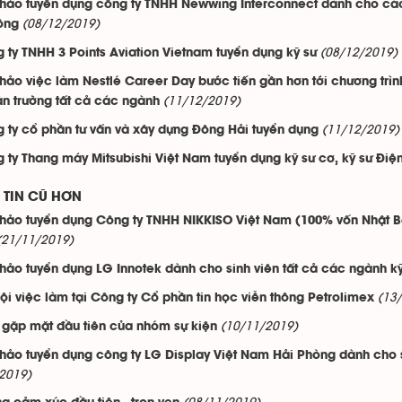
thảo tuyển dụng công ty TNHH Newwing Interconnect dành cho các 
(08/12/2019)
ông
(08/12/2019)
 ty TNHH 3 Points Aviation Vietnam tuyển dụng kỹ sư
thảo việc làm Nestlé Career Day bước tiến gần hơn tới chương trình
(11/12/2019)
àn trường tất cả các ngành
(11/12/2019)
 ty cổ phần tư vấn và xây dựng Đông Hải tuyển dụng
 ty Thang máy Mitsubishi Việt Nam tuyển dụng kỹ sư cơ, kỹ sư Điện
TIN CŨ HƠN
thảo tuyển dụng Công ty TNHH NIKKISO Việt Nam (100% vốn Nhật B
(21/11/2019)
thảo tuyển dụng LG Innotek dành cho sinh viên tất cả các ngành kỹ
(13
ội việc làm tại Công ty Cổ phần tin học viễn thông Petrolimex
(10/11/2019)
 gặp mặt đầu tiên của nhóm sự kiện
thảo tuyển dụng công ty LG Display Việt Nam Hải Phòng dành cho s
2019)