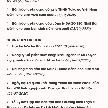
(21/10/2020)
đề án
Hội thảo tuyển dụng công ty TNHH Yokowo Việt Nam
(25/10/2020)
dành cho sinh viên năm cuối
Hội thảo tuyển dụng của công ty DAIZO TEC Nhật Bản
(28/10/2020)
dành cho các bạn sinh viên năm cuối
NHỮNG TIN CŨ HƠN
(04/08/2020)
Trại hè tuổi trẻ Bách khoa 2020
Công ty Cổ phần xuất nhập khẩu ngành in SIC tuyển
(26/07/2020)
dụng sinh viên khối kinh tế và kỹ thuật
Chương trình đào tạo Selex Future dành cho sinh viên
(22/07/2020)
năm cuối
Ngày hội ra quân khởi động “mùa hè xanh 2020” của
hơn 650 tình nguyện viên Đại học Bách Khoa Hà Nội
(21/07/2020)
Lễ ký kết Hợp tác đào tạo cho Chương trình Thạc sĩ
Khoa học Dữ liệu và Trí tuệ Nhân tạo bằng tiếng Anh