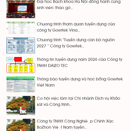
Đại học Bách khoa Hà Nội đồng hành cùng
sinh viên: tháo gỡ...
Chương trình tham quan tuyển dụng của
công ty Goertek Vina...
Chương trình “Tuyển dụng cán bộ nguồn
2027 ” Công ty Goertek...
Thông tin tuyển dụng năm 2026 của Công ty
TNHH DAIZO TEC
Thông báo tuyển dụng và học bổng Goertek
Việt Nam
Cơ hội việc làm tại Chi nhánh Dịch vụ Khảo
sát và Công trình...
Công ty TNHH Công Nghiệp Chính Xác
BoZhon Việt Nam tuyển...