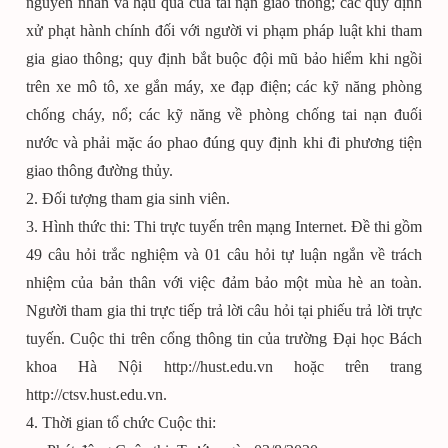
nguyên nhân và hậu quả của tai nạn giao thông; các quy định
xử phạt hành chính đối với người vi phạm pháp luật khi tham
gia giao thông; quy định bắt buộc đội mũ bảo hiểm khi ngồi
trên xe mô tô, xe gắn máy, xe đạp điện; các kỹ năng phòng
chống cháy, nổ; các kỹ năng về phòng chống tai nạn đuối
nước và phải mặc áo phao đúng quy định khi đi phương tiện
giao thông đường thủy.
2. Đối tượng tham gia sinh viên.
3. Hình thức thi: Thi trực tuyến trên mạng Internet. Đề thi gồm
49 câu hỏi trắc nghiệm và 01 câu hỏi tự luận ngắn về trách
nhiệm của bản thân với việc đảm bảo một mùa hè an toàn.
Người tham gia thi trực tiếp trả lời câu hỏi tại phiếu trả lời trực
tuyến. Cuộc thi trên cổng thông tin của trường Đại học Bách
khoa Hà Nội http://hust.edu.vn hoặc trên trang
http://ctsv.hust.edu.vn.
4. Thời gian tổ chức Cuộc thi: