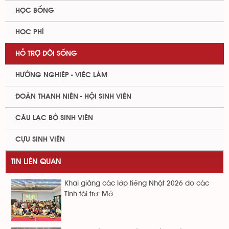
HỌC BỔNG
HỌC PHÍ
HỖ TRỢ ĐỜI SỐNG
HƯỚNG NGHIỆP - VIỆC LÀM
ĐOÀN THANH NIÊN - HỘI SINH VIÊN
CÂU LẠC BỘ SINH VIÊN
CỰU SINH VIÊN
TIN LIÊN QUAN
Khai giảng các lớp tiếng Nhật 2026 do các
Tỉnh tài trợ: Mở...