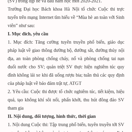
(SV) trong dịp hè và đầu năm học mới 2020-2021.
Trường Đại học Bách khoa Hà Nội tổ chức Cuộc thi trực
tuyến trên mạng Internet tìm hiểu về “Mùa hè an toàn với Sinh
viên” như sau:
I. Mục đích, yêu cầu
1. Mục đích: Tăng cường tuyên truyền phổ biến, giáo dục
pháp luật về giao thông đường bộ, đường sắt, đường thủy nội
địa, an toàn phòng chống cháy, nổ và phòng chống tai nạn
đuối nước cho SV; quán triệt SV thực hiện nghiêm túc quy
đình không lái xe khi đã uống rượu bia; tuân thủ các quy định
của pháp luật về bảo đảm trật tự, ATGT
2. Yêu cầu: Cuộc thi được tổ chức nghiêm túc, tiết kiệm, hiệu
quả, tạo không khí sôi nổi, phấn khởi, thu hút đông đảo SV
tham gia
II. Nội dung, đối tượng, hình thức, thời gian
1. Nội dung Cuộc thi: Tập trung phổ biến, tuyên truyền tới SV