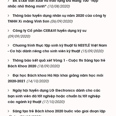
BK STAR sản xuất và trao tặng Đà Nẵng 100 “hộp
(10/08/2020)
nhắc nhở thông minh”
Thông báo tuyển dụng nhân sự năm 2020 của công ty
(06/09/2020)
TNHH Xi măng Vĩnh Sơn
Công ty Cổ phần CERAVI tuyển dụng kỹ sư
(09/09/2020)
Chương trình thực tập sinh kỹ thuật từ NESTLÉ Việt Nam
(15/09/2020)
- Cơ hội dành riêng cho sinh viên kỹ thuật
Thông báo kết quả xét Vòng 1 - Cuộc thi Sáng tạo trẻ
(18/09/2020)
Bách Khoa 2020
Đại học Bách khoa Hà Nội khai giảng năm học mới
(14/10/2020)
2020-2021
Ngày hội tuyển dụng LG Electronics dành cho các
bạn sinh viên đã tốt nghiệp hoặc chuẩn bị tốt nghiệp
(17/10/2020)
các ngành kỹ thuật
Sáng tạo trẻ Bách khoa 2020 bước vào giai đoạn lập