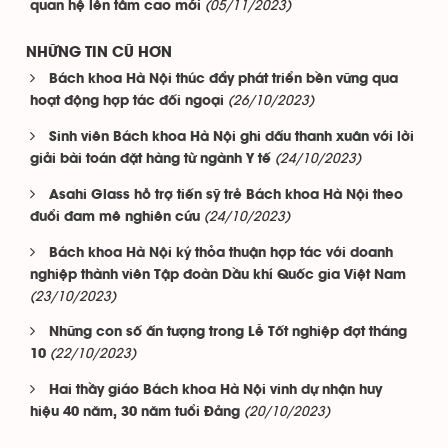
(05/11/2023)
quan hệ lên tầm cao mới
NHỮNG TIN CŨ HƠN
Bách khoa Hà Nội thúc đẩy phát triển bền vững qua
(26/10/2023)
hoạt động hợp tác đối ngoại
Sinh viên Bách khoa Hà Nội ghi dấu thanh xuân với lời
(24/10/2023)
giải bài toán đặt hàng từ ngành Y tế
Asahi Glass hỗ trợ tiến sỹ trẻ Bách khoa Hà Nội theo
(24/10/2023)
đuổi đam mê nghiên cứu
Bách khoa Hà Nội ký thỏa thuận hợp tác với doanh
nghiệp thành viên Tập đoàn Dầu khí Quốc gia Việt Nam
(23/10/2023)
Những con số ấn tượng trong Lễ Tốt nghiệp đợt tháng
(22/10/2023)
10
Hai thầy giáo Bách khoa Hà Nội vinh dự nhận huy
(20/10/2023)
hiệu 40 năm, 30 năm tuổi Đảng