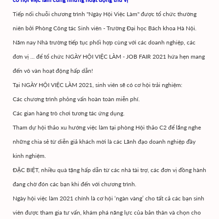
Tiếp nối chuỗi chương trình "Ngày Hội Việc Làm" được tổ chức thường
niên bởi Phòng Công tác Sinh viên - Trường Đại học Bách khoa Hà Nội.
Năm nay Nhà trường tiếp tục phối hợp cùng với các doanh nghiệp, các
đơn vị ... để tổ chức NGÀY HỘI VIỆC LÀM - JOB FAIR 2021 hứa hẹn mang
đến vô vàn hoạt động hấp dẫn!
Tại NGÀY HỘI VIỆC LÀM 2021, sinh viên sẽ có cơ hội trải nghiệm:
Các chương trình phỏng vấn hoàn toàn miễn phí.
Các gian hàng trò chơi tương tác ứng dụng.
Tham dự hội thảo xu hướng việc làm tại phòng Hội thảo C2 để lắng nghe
những chia sẻ từ diễn giả khách mời là các Lãnh đạo doanh nghiệp đầy
kinh nghiệm.
ĐẶC BIỆT, nhiều quà tặng hấp dẫn từ các nhà tài trợ, các đơn vị đồng hành
đang chờ đón các bạn khi đến với chương trình.
Ngày hội việc làm 2021 chính là cơ hội ‘ngàn vàng’ cho tất cả các bạn sinh
viên được tham gia tư vấn, khám phá năng lực của bản thân và chọn cho