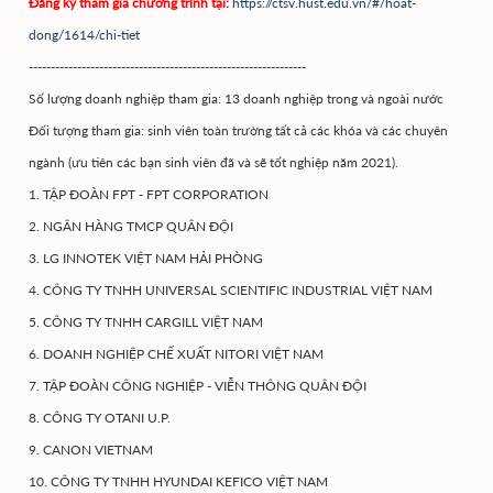
Đăng ký tham gia chương trình tại:
https://ctsv.hust.edu.vn/#/hoat-
dong/1614/chi-tiet
---------------------------------------------------------------
Số lượng doanh nghiệp tham gia: 13 doanh nghiệp trong và ngoài nước
Đối tượng tham gia: sinh viên toàn trường tất cả các khóa và các chuyên
ngành (ưu tiên các bạn sinh viên đã và sẽ tốt nghiệp năm 2021).
1. TẬP ĐOÀN FPT - FPT CORPORATION
2. NGÂN HÀNG TMCP QUÂN ĐỘI
3. LG INNOTEK VIỆT NAM HẢI PHÒNG
4. CÔNG TY TNHH UNIVERSAL SCIENTIFIC INDUSTRIAL VIỆT NAM
5. CÔNG TY TNHH CARGILL VIỆT NAM
6. DOANH NGHIỆP CHẾ XUẤT NITORI VIỆT NAM
7. TẬP ĐOÀN CÔNG NGHIỆP - VIỄN THÔNG QUÂN ĐỘI
8. CÔNG TY OTANI U.P.
9. CANON VIETNAM
10. CÔNG TY TNHH HYUNDAI KEFICO VIỆT NAM