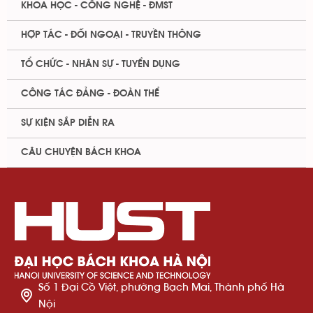
KHOA HỌC - CÔNG NGHỆ - ĐMST
HỢP TÁC - ĐỐI NGOẠI - TRUYỀN THÔNG
TỔ CHỨC - NHÂN SỰ - TUYỂN DỤNG
CÔNG TÁC ĐẢNG - ĐOÀN THỂ
SỰ KIỆN SẮP DIỄN RA
CÂU CHUYỆN BÁCH KHOA
Số 1 Đại Cồ Việt, phường Bạch Mai, Thành phố Hà
Nội