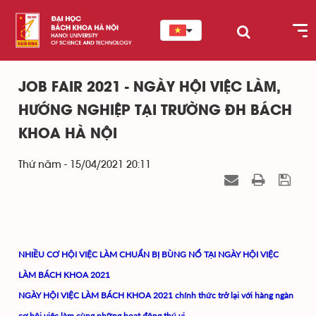
JOB FAIR 2021 - NGÀY HỘI VIỆC LÀM,
HƯỚNG NGHIỆP TẠI TRƯỜNG ĐH BÁCH
KHOA HÀ NỘI
Thứ năm - 15/04/2021 20:11
NHIỀU CƠ HỘI VIỆC LÀM CHUẨN BỊ BÙNG NỔ TẠI NGÀY HỘI VIỆC
LÀM BÁCH KHOA 2021
NGÀY HỘI VIỆC LÀM BÁCH KHOA 2021 chính thức trở lại với hàng ngàn
cơ hội việc làm cùng những hoạt động thú vị