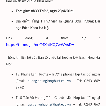
lãm và tham dự Lễ khai mạc:
Thời gian
:
8h30 Thứ 6, ngày 23/4/2021
Địa điểm:
Tầng 1 Thư viện Tạ Quang Bửu, Trường Đại
học Bách Khoa Hà Nội
Link đăng kí tham dự :
https://forms.gle/nrzT4XntKQ7wWVsDA
Thông tin liên hệ của Ban tổ chức tại Trường ĐH Bách khoa Hà
Nội:
TS. Phùng Lan Hương – Trưởng phòng Hợp tác đối ngoại
(
Email:
huong.phunglan@hust.edu.vn
– Tel: 0243 869
3796)
Th.S Trần Vũ Hương Trà – Chuyên viên Hợp tác đối ngoại
(
Email:
tra.tranvuhuong@hust.edu.vn
– Tel: 0243 869