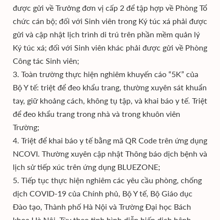
được gửi về Trưởng đơn vị cấp 2 để tập hợp về Phòng Tổ
chức cán bộ; đối với Sinh viên trong Ký túc xá phải được
gửi và cập nhật lịch trình di trú trên phần mềm quản lý
Ký túc xá; đối với Sinh viên khác phải được gửi về Phòng
Công tác Sinh viên;
3. Toàn trường thực hiện nghiêm khuyến cáo “5K” của
Bộ Y tế: triệt để đeo khẩu trang, thường xuyên sát khuẩn
tay, giữ khoảng cách, không tụ tập, và khai báo y tế. Triệt
để đeo khẩu trang trong nhà và trong khuôn viên
Trường;
4. Triệt để khai báo y tế bằng mã QR Code trên ứng dụng
NCOVI. Thường xuyên cập nhật Thông báo dịch bệnh và
lịch sử tiếp xúc trên ứng dụng BLUEZONE;
5. Tiếp tục thực hiện nghiêm các yêu cầu phòng, chống
dịch COVID-19 của Chính phủ, Bộ Y tế, Bộ Giáo dục
Đào tạo, Thành phố Hà Nội và Trường Đại học Bách
khoa Hà Nội. Tùy theo tình hình diễn biến dịch bệnh,